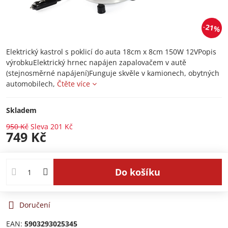
21%
Elektrický kastrol s poklicí do auta 18cm x 8cm 150W 12VPopis
výrobkuElektrický hrnec napájen zapalovačem v autě
(stejnosměrné napájení)Funguje skvěle v kamionech, obytných
automobilech,
Čtěte více
Skladem
950 Kč
Sleva
201 Kč
749 Kč
Do košíku
Doručení
EAN:
5903293025345