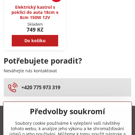
Elektrický kastrol s
poklicí do auta 18cm x
8cm 150W 12V
Skladem
749 Kč
Do košíku
Potřebujete poradit?
Neváhejte nás kontaktovat
+420 775 973 319
Předvolby soukromí
Trovita s.r.o.
Soubory cookie používáme k vylepšení vaší návštěvy
tohoto webu, k analýze jeho výkonu a ke shromažďování
+420 775 973 319
údajů o jeho používání. Můžeme k tomu použít nástroje a