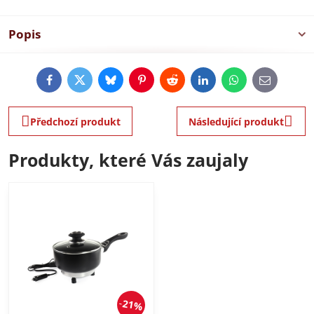
Popis
Facebook
Twitter
Bluesky
Pinterest
Reddit
LinkedIn
WhatsApp
E-
mail
Předchozí produkt
Následující produkt
Produkty, které Vás zaujaly
21%