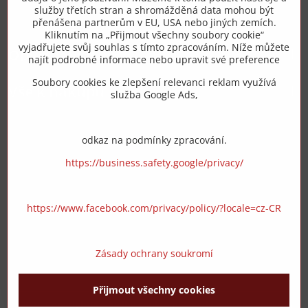
služby třetích stran a shromážděná data mohou být
přenášena partnerům v EU, USA nebo jiných zemích.
info​@zipzop​.cz
Kliknutím na „Přijmout všechny soubory cookie“
vyjadřujete svůj souhlas s tímto zpracováním. Níže můžete
Objednávky
najít podrobné informace nebo upravit své preference
Soubory cookies ke zlepšení relevanci reklam využívá
Vše k nákupu
služba Google Ads,
odkaz na podmínky zpracování.
https://business.safety.google/privacy/
https://www.facebook.com/privacy/policy/?locale=cz-CR
Zásady ochrany soukromí
Přijmout všechny cookies
©
2026
Copyright
Předvolby soukromí
Zásady ochrany soukromí