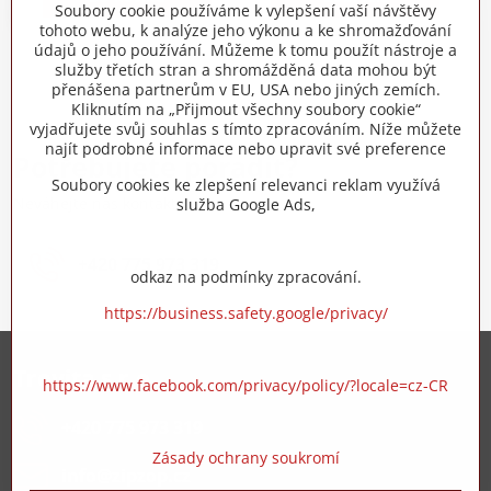
Soubory cookie používáme k vylepšení vaší návštěvy
tohoto webu, k analýze jeho výkonu a ke shromažďování
údajů o jeho používání. Můžeme k tomu použít nástroje a
Nejsou žádné další produkty.
služby třetích stran a shromážděná data mohou být
přenášena partnerům v EU, USA nebo jiných zemích.
Kliknutím na „Přijmout všechny soubory cookie“
1
2
vyjadřujete svůj souhlas s tímto zpracováním. Níže můžete
najít podrobné informace nebo upravit své preference
Potřebujete poradit?
Soubory cookies ke zlepšení relevanci reklam využívá
Neváhejte nás kontaktovat
služba Google Ads,
+420 775 973 319
odkaz na podmínky zpracování.
https://business.safety.google/privacy/
Trovita s.r.o.
https://www.facebook.com/privacy/policy/?locale=cz-CR
+420 775 973 319
Zásady ochrany soukromí
info​@zipzop​.cz