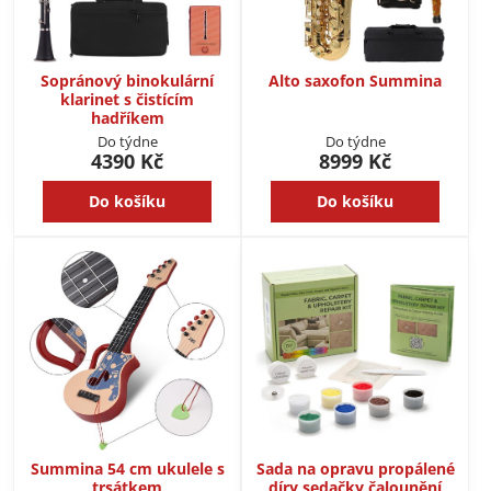
Sopránový binokulární
Alto saxofon Summina
klarinet s čistícím
hadříkem
Do týdne
Do týdne
4390 Kč
8999 Kč
Do košíku
Do košíku
Summina 54 cm ukulele s
Sada na opravu propálené
trsátkem
díry sedačky čalounění