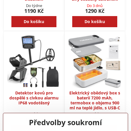
Do týdne
Do 3 dnů
1190 Kč
1290 Kč
Do košíku
Do košíku
Detektor kovů pro
Elektrický obědový box s
dospělé s cívkou alarmu
baterií 7200 mAh,
IP68 vodotěsný
termobox o objemu 900
ml na teplé jídlo, s USB-C
Do týdne
Do týdne
3150 Kč
1329 Kč
Předvolby soukromí
Do košíku
Zobrazit