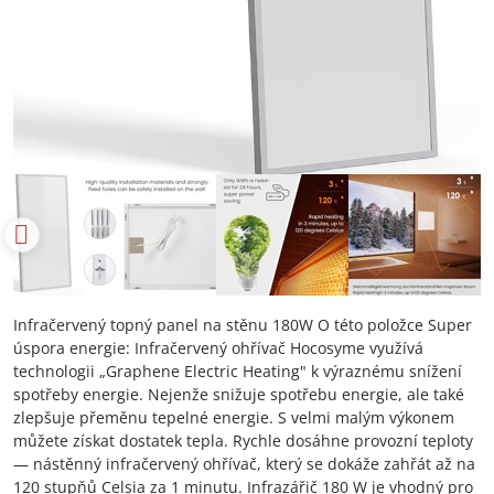
Infračervený topný panel na stěnu 180W O této položce Super
úspora energie: Infračervený ohřívač Hocosyme využívá
technologii „Graphene Electric Heating" k výraznému snížení
spotřeby energie. Nejenže snižuje spotřebu energie, ale také
zlepšuje přeměnu tepelné energie. S velmi malým výkonem
můžete získat dostatek tepla. Rychle dosáhne provozní teploty
— nástěnný infračervený ohřívač, který se dokáže zahřát až na
120 stupňů Celsia za 1 minutu. Infrazářič 180 W je vhodný pro