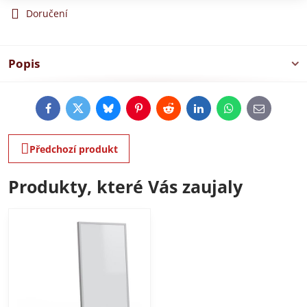
Doručení
Popis
Facebook
Twitter
Bluesky
Pinterest
Reddit
LinkedIn
WhatsApp
E-
mail
Předchozí produkt
Produkty, které Vás zaujaly