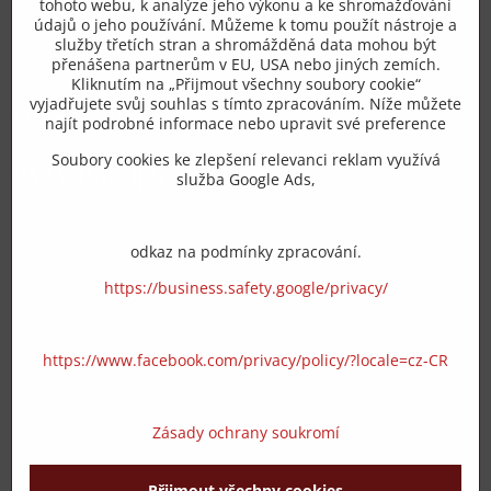
tohoto webu, k analýze jeho výkonu a ke shromažďování
+420 775 973 319
údajů o jeho používání. Můžeme k tomu použít nástroje a
služby třetích stran a shromážděná data mohou být
přenášena partnerům v EU, USA nebo jiných zemích.
info​@zipzop​.cz
Kliknutím na „Přijmout všechny soubory cookie“
vyjadřujete svůj souhlas s tímto zpracováním. Níže můžete
Objednávky
najít podrobné informace nebo upravit své preference
Soubory cookies ke zlepšení relevanci reklam využívá
Vše k nákupu
služba Google Ads,
odkaz na podmínky zpracování.
https://business.safety.google/privacy/
https://www.facebook.com/privacy/policy/?locale=cz-CR
Zásady ochrany soukromí
Přijmout všechny cookies