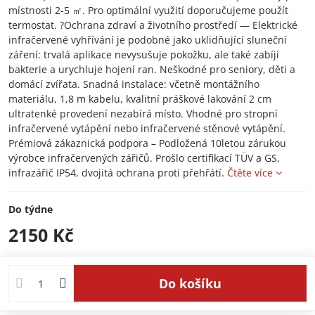
místnosti 2-5 ㎡. Pro optimální využití doporučujeme použít
termostat. ?Ochrana zdraví a životního prostředí — Elektrické
infračervené vyhřívání je podobné jako uklidňující sluneční
záření: trvalá aplikace nevysušuje pokožku, ale také zabíjí
bakterie a urychluje hojení ran. Neškodné pro seniory, děti a
domácí zvířata. Snadná instalace: včetně montážního
materiálu, 1,8 m kabelu, kvalitní práškové lakování 2 cm
ultratenké provedení nezabírá místo. Vhodné pro stropní
infračervené vytápění nebo infračervené stěnové vytápění.
Prémiová zákaznická podpora – Podložená 10letou zárukou
výrobce infračervených zářičů. Prošlo certifikací TÜV a GS,
infrazářič IP54, dvojitá ochrana proti přehřátí.
Čtěte více
Do týdne
2150 Kč
Do košíku