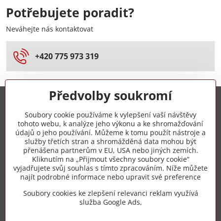
Potřebujete poradit?
Neváhejte nás kontaktovat
+420 775 973 319
Předvolby soukromí
Trovita s.r.o.
Soubory cookie používáme k vylepšení vaší návštěvy
tohoto webu, k analýze jeho výkonu a ke shromažďování
+420 775 973 319
údajů o jeho používání. Můžeme k tomu použít nástroje a
služby třetích stran a shromážděná data mohou být
přenášena partnerům v EU, USA nebo jiných zemích.
info​@zipzop​.cz
Kliknutím na „Přijmout všechny soubory cookie“
vyjadřujete svůj souhlas s tímto zpracováním. Níže můžete
Objednávky
najít podrobné informace nebo upravit své preference
Soubory cookies ke zlepšení relevanci reklam využívá
Vše k nákupu
služba Google Ads,