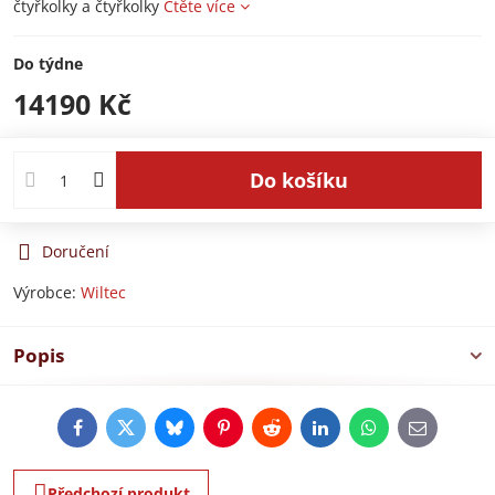
čtyřkolky a čtyřkolky
Čtěte více
Do týdne
14190 Kč
Do košíku
Doručení
Výrobce:
Wiltec
Popis
Facebook
Twitter
Bluesky
Pinterest
Reddit
LinkedIn
WhatsApp
E-
mail
Předchozí produkt