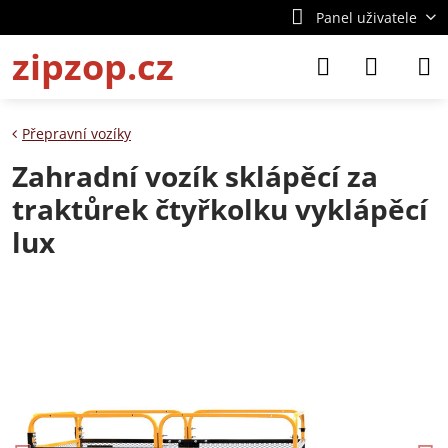
Panel uživatele
zipzop.cz
Přepravní vozíky
Zahradní vozík sklápěcí za
traktůrek čtyřkolku vyklápěcí
lux