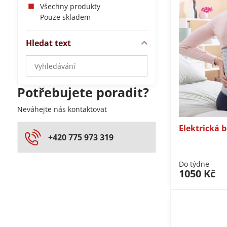
Všechny produkty
Pouze skladem
Hledat text
Prohledat
výsledky
filtru
Potřebujete poradit?
fulltextem
Neváhejte nás kontaktovat
Elektrická 
+420 775 973 319
Do týdne
1050 Kč