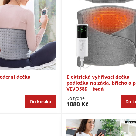
bederní dečka
Elektrická vyhřívací dečka
podložka na záda, břicho a 
VEVO589 | šedá
Do týdne
Do košíku
Do k
1080 Kč