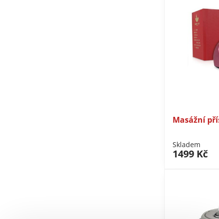
Masážní pří
Skladem
1499 Kč