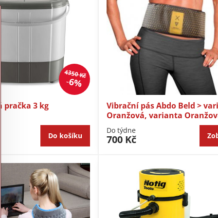
4350 Kč
6%
 pračka 3 kg
Vibrační pás Abdo Beld > var
Oranžová, varianta Oranžo
Do týdne
Do košíku
Zob
700 Kč