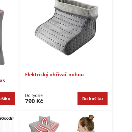
Elektrický ohřívač nohou
pas
Do týdne
ošíku
Do košíku
790 Kč