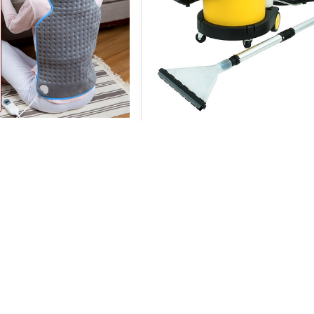
eka na krk a záda - 63 x
Vysavač vodní k čištění texti
koberců, tvrdých podlah a
čalounění auto
Skladem
Do košíku
Do k
3290 Kč