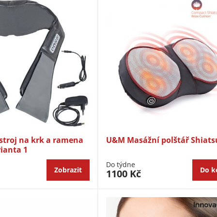
stroj na krk a ramena
U&M Masážní polštář Shiats
rianta 1
Do týdne
Zobrazit
Do k
1100 Kč