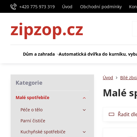
+420 775 973 319
Úvod
Obchodní podmínky
Kon
zipzop.cz
Dům a zahrada
Automatická dvířka do kurníku, vyb
Úvod
Bílé zbo
Kategorie
Malé s
Malé spotřebiče
Péče o tělo
Řadit dl
Parní čističe
Kuchyňské spotřebiče