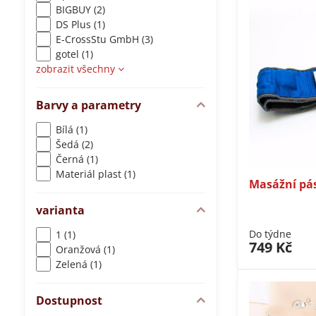
BIGBUY (2)
DS Plus (1)
E-CrossStu GmbH​ (3)
gotel (1)
zobrazit všechny
Barvy a parametry
Bílá (1)
Šedá (2)
Černá (1)
Materiál plast (1)
Masážní pás
varianta
Do týdne
1 (1)
749 Kč
Oranžová (1)
Zelená (1)
Dostupnost