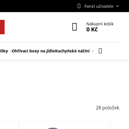
Panel uživatele
Nákupní košík
0 Kč
lňky
Ohřívací boxy na jídlo
Kuchyňské náčíní
28
položek