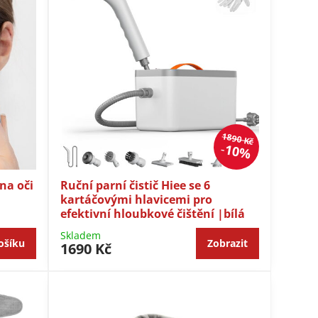
1890 Kč
10%
na oči
Ruční parní čistič Hiee se 6
kartáčovými hlavicemi pro
efektivní hloubkové čištění |bílá
Skladem
ošíku
Zobrazit
1690 Kč