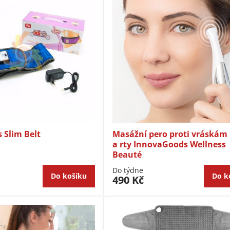
 Slim Belt
Masážní pero proti vráskám 
a rty InnovaGoods Wellness
Beauté
Do týdne
Do košíku
Do k
490 Kč