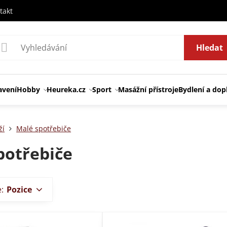
takt
Hledat
avení
Hobby
Heureka.cz
Sport
Masážní přístroje
Bydlení a dop
ží
Malé spotřebiče
potřebiče
e:
Pozice