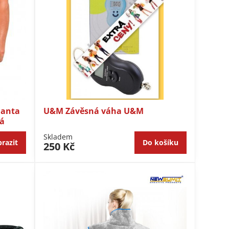
ianta
U&M Závěsná váha U&M
vá
Skladem
razit
Do košíku
250 Kč