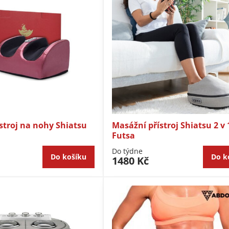
stroj na nohy Shiatsu
Masážní přístroj Shiatsu 2 v 
Futsa
Do týdne
Do košíku
Do k
1480 Kč