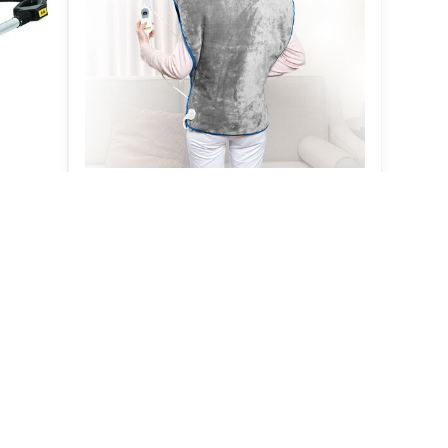
lních
Elektrická dečka na krk a záda TM
Electron
Skladem
ošíku
Do košíku
1350 Kč