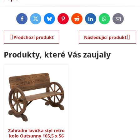
Facebook
Twitter
Bluesky
Pinterest
Reddit
LinkedIn
WhatsApp
E-
mail
Předchozí produkt
Následující produkt
Produkty, které Vás zaujaly
Zahradní lavička styl retro
kolo Outsunny 105,5 x 56