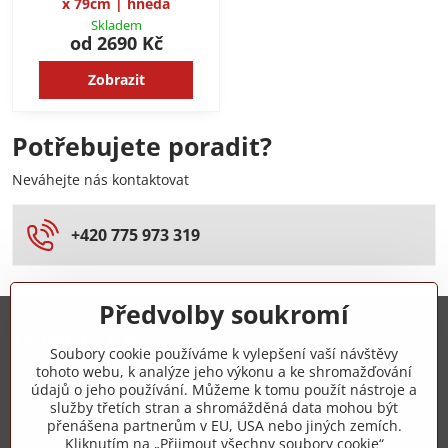
x 79cm | hnědá
Skladem
od 2690 Kč
Zobrazit
Potřebujete poradit?
Neváhejte nás kontaktovat
+420 775 973 319
Předvolby soukromí
Trovita s.r.o.
Soubory cookie používáme k vylepšení vaší návštěvy
tohoto webu, k analýze jeho výkonu a ke shromažďování
+420 775 973 319
údajů o jeho používání. Můžeme k tomu použít nástroje a
služby třetích stran a shromážděná data mohou být
přenášena partnerům v EU, USA nebo jiných zemích.
info​@zipzop​.cz
Kliknutím na „Přijmout všechny soubory cookie“