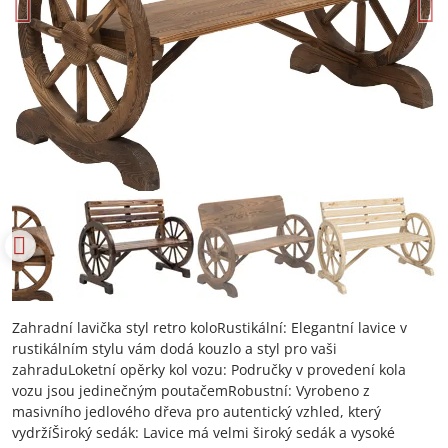
Zahradní lavička styl retro koloRustikální: Elegantní lavice v
rustikálním stylu vám dodá kouzlo a styl pro vaši
zahraduLoketní opěrky kol vozu: Područky v provedení kola
vozu jsou jedinečným poutačemRobustní: Vyrobeno z
masivního jedlového dřeva pro autentický vzhled, který
vydržíŠiroký sedák: Lavice má velmi široký sedák a vysoké