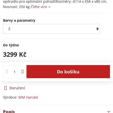
opěradlo pro optimální pohodlíRozměry: d114 x š58 x v80 cm.
Nosnost: 250 kg
Čtěte více
Barvy a parametry
Do týdne
3299 Kč
Do košíku
Doručení
Výrobce:
MM Handel
Popis