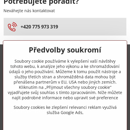
Potřebujete poradit?
Neváhejte nás kontaktovat
+420 775 973 319
Předvolby soukromí
Trovita s.r.o.
Soubory cookie používáme k vylepšení vaší návštěvy
tohoto webu, k analýze jeho výkonu a ke shromažďování
+420 775 973 319
údajů o jeho používání. Můžeme k tomu použít nástroje a
služby třetích stran a shromážděná data mohou být
přenášena partnerům v EU, USA nebo jiných zemích.
info​@zipzop​.cz
Kliknutím na „Přijmout všechny soubory cookie“
vyjadřujete svůj souhlas s tímto zpracováním. Níže můžete
Objednávky
najít podrobné informace nebo upravit své preference
Soubory cookies ke zlepšení relevanci reklam využívá
Vše k nákupu
služba Google Ads,