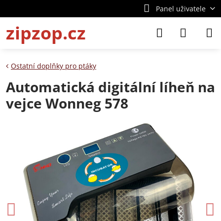
Panel uživatele
zipzop.cz
Ostatní doplňky pro ptáky
Automatická digitální líheň na
vejce Wonneg 578