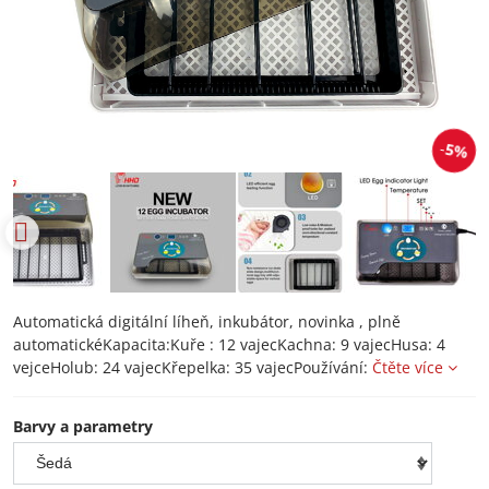
5%
Automatická digitální líheň, inkubátor, novinka , plně
automatickéKapacita:Kuře : 12 vajecKachna: 9 vajecHusa: 4
vejceHolub: 24 vajecKřepelka: 35 vajecPoužívání:
Čtěte více
Barvy a parametry