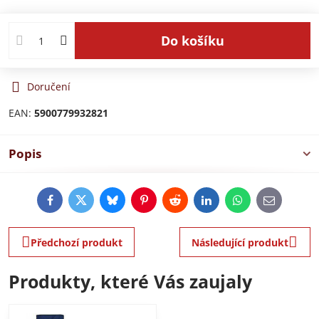
Do košíku
Doručení
EAN:
5900779932821
Popis
Facebook
Twitter
Bluesky
Pinterest
Reddit
LinkedIn
WhatsApp
E-
mail
Předchozí produkt
Následující produkt
Produkty, které Vás zaujaly