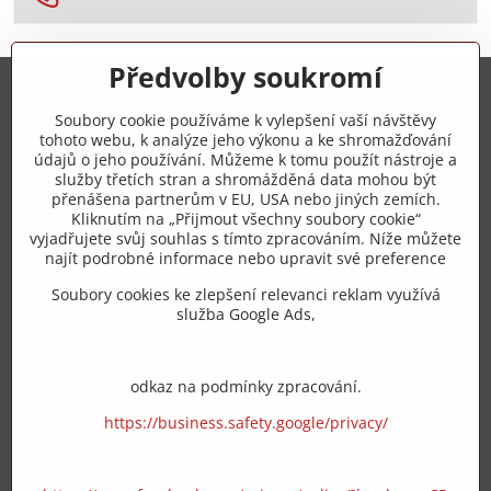
Předvolby soukromí
Trovita s.r.o.
Soubory cookie používáme k vylepšení vaší návštěvy
tohoto webu, k analýze jeho výkonu a ke shromažďování
+420 775 973 319
údajů o jeho používání. Můžeme k tomu použít nástroje a
služby třetích stran a shromážděná data mohou být
přenášena partnerům v EU, USA nebo jiných zemích.
info​@zipzop​.cz
Kliknutím na „Přijmout všechny soubory cookie“
vyjadřujete svůj souhlas s tímto zpracováním. Níže můžete
Objednávky
najít podrobné informace nebo upravit své preference
Soubory cookies ke zlepšení relevanci reklam využívá
Vše k nákupu
služba Google Ads,
odkaz na podmínky zpracování.
https://business.safety.google/privacy/