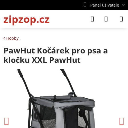
Panel uživatele
zipzop.cz
Hobby
PawHut Kočárek pro psa a
kločku XXL PawHut