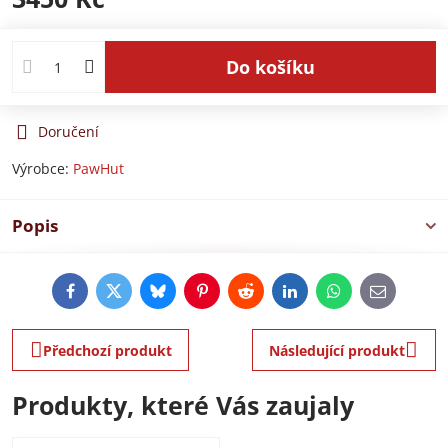
Do košíku
Doručení
Výrobce:
PawHut
Popis
Facebook
Twitter
Bluesky
Pinterest
Reddit
LinkedIn
WhatsApp
E-
mail
Předchozí produkt
Následující produkt
Produkty, které Vás zaujaly