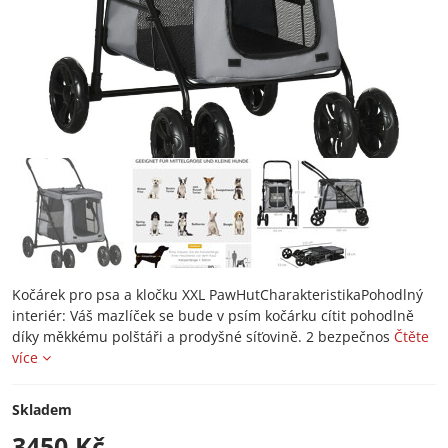
Kočárek pro psa a kločku XXL PawHutCharakteristikaPohodlný
interiér: Váš mazlíček se bude v psím kočárku cítit pohodlně
díky měkkému polštáři a prodyšné síťovině. 2 bezpečnos
Čtěte
více
Skladem
3450 Kč