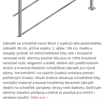
Zábradlí na schodiště nerez 80cm 2 vzpěryO této položceDélka
zábradlí: 80 cm, příčná vzpěra: 2, výška: 106 cm, madlo a
sloupky: průměr 42 mmSchodišťové lišty celé z broušené
nerezové oceli, všechny použité díly jsou ze 100% broušené
nerezové oceli, elegantní a lesklé, odolné vůči povětrnostním
vlivům a trvanlivé.Flexibilní schodišťové zábradlí pro různé
sklony, horizontálně i na svazích.Snadná instalace pomocí
potřebných šroubů. Obsah krabice obsahuje schodišťové lišty,
montážní materiál a kovové hmoždinky.Nerezové zábradlí
ideální na schodiště, parapety, terasy nebo balkony. Dodržujte
všechny stavební předpisy a běžně se používá pro vnitřní i
venkovní použití.
Čtěte více