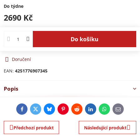
Do týdne
2690 Kč
Do košíku
Doručení
EAN:
4251776907345
Popis
Facebook
Twitter
Bluesky
Pinterest
Reddit
LinkedIn
WhatsApp
E-
mail
Předchozí produkt
Následující produkt