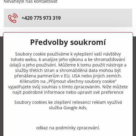
Neváhejte nás kontaktovat
+420 775 973 319
Předvolby soukromí
Trovita s.r.o.
Soubory cookie používáme k vylepšení vaší návštěvy
tohoto webu, k analýze jeho výkonu a ke shromažďování
+420 775 973 319
údajů o jeho používání. Můžeme k tomu použít nástroje a
služby třetích stran a shromážděná data mohou být
přenášena partnerům v EU, USA nebo jiných zemích.
info​@zipzop​.cz
Kliknutím na „Přijmout všechny soubory cookie“
vyjadřujete svůj souhlas s tímto zpracováním. Níže můžete
Objednávky
najít podrobné informace nebo upravit své preference
Soubory cookies ke zlepšení relevanci reklam využívá
Vše k nákupu
služba Google Ads,
odkaz na podmínky zpracování.