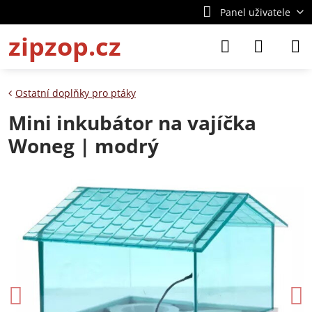
Panel uživatele
zipzop.cz
Ostatní doplňky pro ptáky
Mini inkubátor na vajíčka
Woneg | modrý