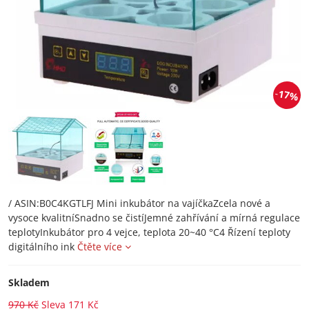
17%
/ ASIN:B0C4KGTLFJ Mini inkubátor na vajíčkaZcela nové a
vysoce kvalitníSnadno se čistíJemné zahřívání a mírná regulace
teplotyInkubátor pro 4 vejce, teplota 20~40 °C4 Řízení teploty
digitálního ink
Čtěte více
Skladem
970 Kč
Sleva
171 Kč