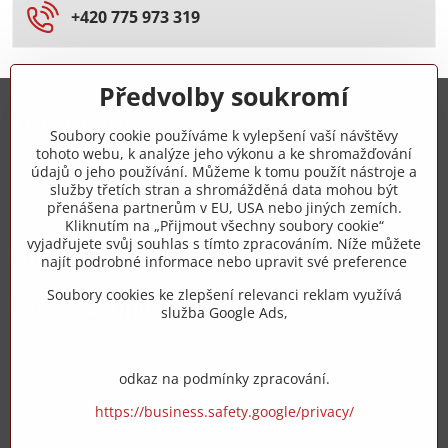
+420 775 973 319
Předvolby soukromí
Trovita s.r.o.
Soubory cookie používáme k vylepšení vaší návštěvy
tohoto webu, k analýze jeho výkonu a ke shromažďování
+420 775 973 319
údajů o jeho používání. Můžeme k tomu použít nástroje a
služby třetích stran a shromážděná data mohou být
přenášena partnerům v EU, USA nebo jiných zemích.
info​@zipzop​.cz
Kliknutím na „Přijmout všechny soubory cookie“
vyjadřujete svůj souhlas s tímto zpracováním. Níže můžete
Objednávky
najít podrobné informace nebo upravit své preference
Soubory cookies ke zlepšení relevanci reklam využívá
Vše k nákupu
služba Google Ads,
odkaz na podmínky zpracování.
https://business.safety.google/privacy/