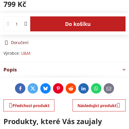
799 Kč
Do košíku
Doručení
Výrobce:
U&M
Popis
Facebook
Twitter
Bluesky
Pinterest
Reddit
LinkedIn
WhatsApp
E-
mail
Předchozí produkt
Následující produkt
Produkty, které Vás zaujaly