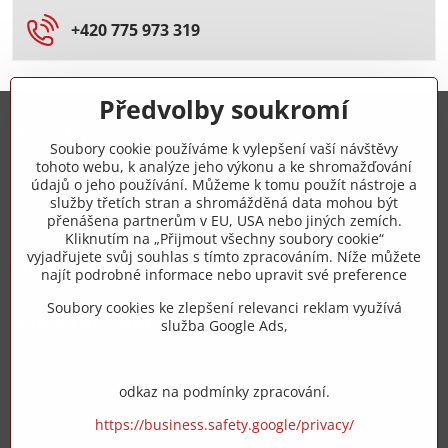
+420 775 973 319
Předvolby soukromí
Trovita s.r.o.
Soubory cookie používáme k vylepšení vaší návštěvy
tohoto webu, k analýze jeho výkonu a ke shromažďování
+420 775 973 319
údajů o jeho používání. Můžeme k tomu použít nástroje a
služby třetích stran a shromážděná data mohou být
přenášena partnerům v EU, USA nebo jiných zemích.
info​@zipzop​.cz
Kliknutím na „Přijmout všechny soubory cookie“
vyjadřujete svůj souhlas s tímto zpracováním. Níže můžete
Objednávky
najít podrobné informace nebo upravit své preference
Soubory cookies ke zlepšení relevanci reklam využívá
Vše k nákupu
služba Google Ads,
odkaz na podmínky zpracování.
https://business.safety.google/privacy/