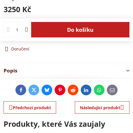
3250 Kč
Do košíku
Doručení
Popis
Facebook
Twitter
Bluesky
Pinterest
Reddit
LinkedIn
WhatsApp
E-
mail
Předchozí produkt
Následující produkt
Produkty, které Vás zaujaly