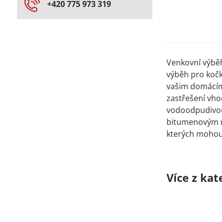
+420 775 973 319
Venkovní výbě
výběh pro koč
vašim domácím 
zastřešení vho
vodoodpudivou 
bitumenovým ná
kterých mohou 
Více z kat