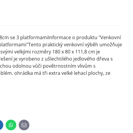
,8cm se 3 platformamiInformace o produktu "Venkovní
 platformami"Tento praktický venkovní výběh umožňuje
vými velkými rozměry 180 x 80 x 111,8 cm je
ešení je vyrobeno z ušlechtilého jedlového dřeva s
echou odolnou vůči povětrnostním vlivům s
blém. ohrádka má tři extra velké lehací plochy, ze
inkedIn
WhatsApp
E-
mail