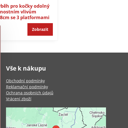
ýběh pro kočky odolný
rnostním vlivům
,8cm se 3 platformami
Zobrazit
Vše k nákupu
Obchodní podmínky
Reklamační podmínky
Ochrana osobních údajů
Vrácení zboží