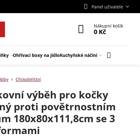
Panel uživatele
Nákupní košík
0 Kč
lňky
Ohřívací boxy na jídlo
Kuchyňské náčíní
obby
Chovatelství
ovní výběh pro kočky
ný proti povětrnostním
ům 180x80x111,8cm se 3
tformami