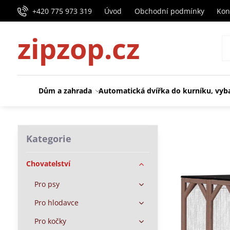
+420 775 973 319
Úvod
Obchodní podmínky
Kon
zipzop.cz
Dům a zahrada
Automatická dvířka do kurníku, vyb
Kategorie
Chovatelství
Pro psy
Pro hlodavce
Pro kočky