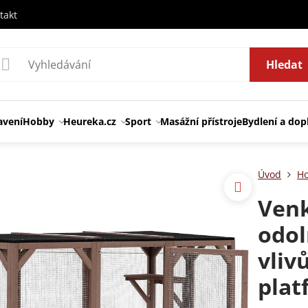
takt
Hledat
avení
Hobby
Heureka.cz
Sport
Masážní přístroje
Bydlení a dop
Úvod
H
Venk
odol
vliv
pla