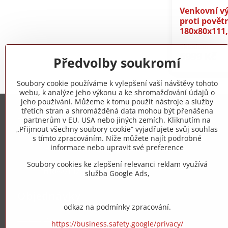
Venkovní v
proti povět
180x80x111
Skladem
6999 Kč
Předvolby soukromí
Soubory cookie používáme k vylepšení vaší návštěvy tohoto
webu, k analýze jeho výkonu a ke shromažďování údajů o
jeho používání. Můžeme k tomu použít nástroje a služby
třetích stran a shromážděná data mohou být přenášena
Trovita s.r.o.
partnerům v EU, USA nebo jiných zemích. Kliknutím na
„Přijmout všechny soubory cookie“ vyjadřujete svůj souhlas
s tímto zpracováním. Níže můžete najít podrobné
+420 775 973 319
informace nebo upravit své preference
Soubory cookies ke zlepšení relevanci reklam využívá
info​@zipzop​.cz
služba Google Ads,
Objednávky
odkaz na podmínky zpracování.
Stav objednávky
https://business.safety.google/privacy/