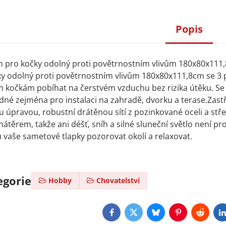
Popis
h pro kočky odolný proti povětrnostním vlivům 180x80x111
ky odolný proti povětrnostním vlivům 180x80x111,8cm se 3
kočkám pobíhat na čerstvém vzduchu bez rizika útěku. Se s
dné zejména pro instalaci na zahradě, dvorku a terase.Zastř
úpravou, robustní drátěnou sítí z pozinkované oceli a stř
těrem, takže ani déšť, sníh a silné sluneční světlo není pro
vaše sametové tlapky pozorovat okolí a relaxovat.
egorie
Hobby
Chovatelství
Facebook
Twitter
Bluesky
Pinterest
Reddit
L