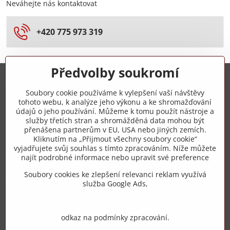
Neváhejte nás kontaktovat
+420 775 973 319
Předvolby soukromí
Trovita s.r.o.
Soubory cookie používáme k vylepšení vaší návštěvy
tohoto webu, k analýze jeho výkonu a ke shromažďování
+420 775 973 319
údajů o jeho používání. Můžeme k tomu použít nástroje a
služby třetích stran a shromážděná data mohou být
přenášena partnerům v EU, USA nebo jiných zemích.
info​@zipzop​.cz
Kliknutím na „Přijmout všechny soubory cookie“
vyjadřujete svůj souhlas s tímto zpracováním. Níže můžete
Objednávky
najít podrobné informace nebo upravit své preference
Soubory cookies ke zlepšení relevanci reklam využívá
Vše k nákupu
služba Google Ads,
odkaz na podmínky zpracování.