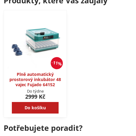
Produkty, které Vás zaujaly
11%
Plně automatický
prostorový inkubátor 48
vajec Fujado 64152
Do týdne
2999 Kč
Do košíku
Potřebujete poradit?