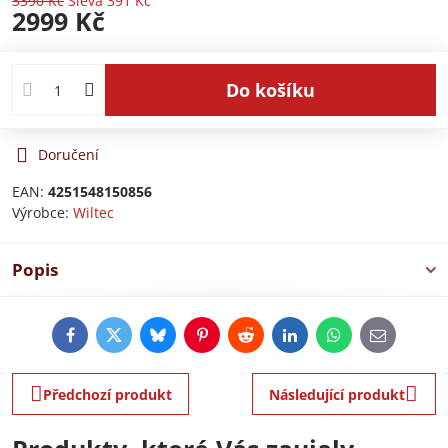
3390 Kč
Sleva
391 Kč
2999 Kč
Do košíku
Doručení
EAN:
4251548150856
Výrobce:
Wiltec
Popis
Facebook
Twitter
Bluesky
Pinterest
Reddit
LinkedIn
WhatsApp
E-
mail
Předchozí produkt
Následující produkt