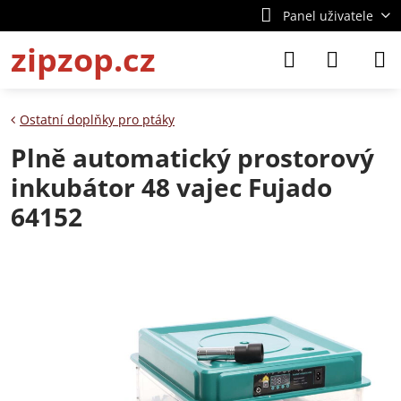
Panel uživatele
zipzop.cz
Ostatní doplňky pro ptáky
Plně automatický prostorový
inkubátor 48 vajec Fujado
64152