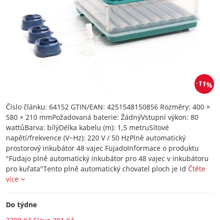
11%
Číslo článku: 64152 GTIN/EAN: 4251548150856 Rozměry: 400 ×
580 × 210 mmPožadovaná baterie: ŽádnýVstupní výkon: 80
wattůBarva: bílýDélka kabelu (m): 1,5 metruSíťové
napětí/frekvence (V~Hz): 220 V / 50 HzPlně automatický
prostorový inkubátor 48 vajec FujadoInformace o produktu
"Fudajo plně automatický inkubátor pro 48 vajec v inkubátoru
pro kuřata"Tento plně automatický chovatel ploch je id
Čtěte
více
Do týdne