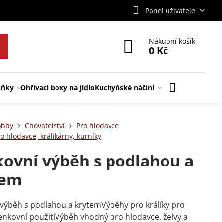
Panel uživatele
Nákupní košík
0 Kč
lňky
Ohřívací boxy na jídlo
Kuchyňské náčíní
obby
Chovatelství
Pro hlodavce
o hlodavce, králikárny, kurníky
ovní výběh s podlahou a
tem
výběh s podlahou a krytemVýběhy pro králíky pro
 venkovní použitíVýběh vhodný pro hlodavce, želvy a