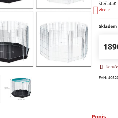
štěňataKr
více
Skladem
189
Doruče
EAN:
4052
Popis