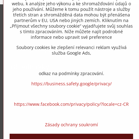
webu, k analýze jeho výkonu a ke shromažďování údajů o
jeho používání. Můžeme k tomu použít nástroje a služby
třetích stran a shromážděná data mohou být přenášena
Trovita s.r.o.
partnerům v EU, USA nebo jiných zemích. Kliknutím na
„Přijmout všechny soubory cookie“ vyjadřujete svůj souhlas
s tímto zpracováním. Níže můžete najít podrobné
+420 775 973 319
informace nebo upravit své preference
Soubory cookies ke zlepšení relevanci reklam využívá
info​@zipzop​.cz
služba Google Ads,
Objednávky
odkaz na podmínky zpracování.
Stav objednávky
https://business.safety.google/privacy/
https://www.facebook.com/privacy/policy/?locale=cz-CR
Zásady ochrany soukromí