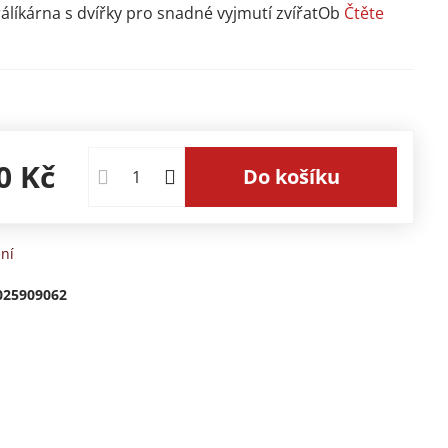
álíkárna s dvířky pro snadné vyjmutí zvířatOb
Čtěte
0 Kč
Do košíku
ní
025909062