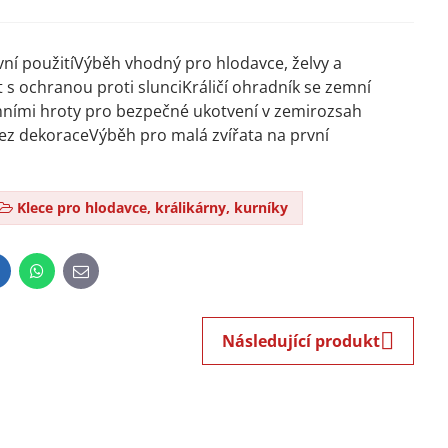
vní použitíVýběh vhodný pro hlodavce, želvy a
t s ochranou proti slunciKráličí ohradník se zemní
emními hroty pro bezpečné ukotvení v zemirozsah
ez dekoraceVýběh pro malá zvířata na první
Klece pro hlodavce, králikárny, kurníky
inkedIn
WhatsApp
E-
mail
Následující produkt