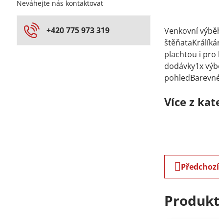
Neváhejte nás kontaktovat
+420 775 973 319
Venkovní výběh
štěňataKrálíká
plachtou i pro
dodávky1x výb
pohledBarevné 
Více z kat
Předchoz
Produkt