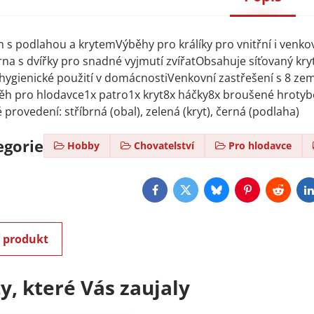
 s podlahou a krytemVýběhy pro králíky pro vnitřní i venko
rna s dvířky pro snadné vyjmutí zvířatObsahuje síťovaný kry
 hygienické použití v domácnostiVenkovní zastřešení s 8 z
ěh pro hlodavce1x patro1x kryt8x háčky8x broušené hrotyb
provedení: stříbrná (obal), zelená (kryt), černá (podlaha)
egorie
Hobby
Chovatelství
Pro hlodavce
Facebook
Twitter
Bluesky
Pinterest
Reddit
L
í produkt
y, které Vás zaujaly