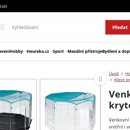
takt
Hledat
avení
Hobby
Heureka.cz
Sport
Masážní přístroje
Bydlení a dop
Úvod
H
Klece pr
Venk
kry
Venkovní 
vnitřní i