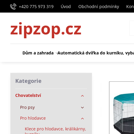
+420 775 973 319
Úvod
Obchodní podmínky
Kon
zipzop.cz
Dům a zahrada
Automatická dvířka do kurníku, vyb
Kategorie
Chovatelství
Pro psy
Pro hlodavce
Klece pro hlodavce, králikárny,