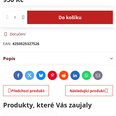
Do košíku
Doručení
EAN:
4250525327526
Popis
Facebook
Twitter
Bluesky
Pinterest
Reddit
LinkedIn
WhatsApp
E-
mail
Předchozí produkt
Následující produkt
Produkty, které Vás zaujaly