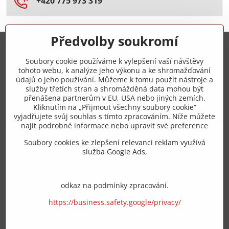
+420 775 973 319
Předvolby soukromí
Trovita s.r.o.
Soubory cookie používáme k vylepšení vaší návštěvy
tohoto webu, k analýze jeho výkonu a ke shromažďování
+420 775 973 319
údajů o jeho používání. Můžeme k tomu použít nástroje a
služby třetích stran a shromážděná data mohou být
přenášena partnerům v EU, USA nebo jiných zemích.
info​@zipzop​.cz
Kliknutím na „Přijmout všechny soubory cookie“
vyjadřujete svůj souhlas s tímto zpracováním. Níže můžete
Objednávky
najít podrobné informace nebo upravit své preference
Soubory cookies ke zlepšení relevanci reklam využívá
Vše k nákupu
služba Google Ads,
odkaz na podmínky zpracování.
https://business.safety.google/privacy/