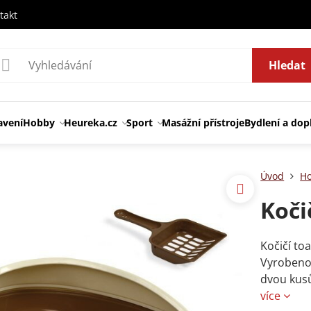
takt
Hledat
avení
Hobby
Heureka.cz
Sport
Masážní přístroje
Bydlení a dop
Úvod
H
Koči
Kočičí to
Vyrobeno 
dvou kusů
více