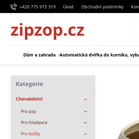
+420 775 973 319
Úvod
Obchodní podmínky
Kon
zipzop.cz
Dům a zahrada
Automatická dvířka do kurníku, vyb
Kategorie
Chovatelství
Pro psy
Pro hlodavce
Pro kočky