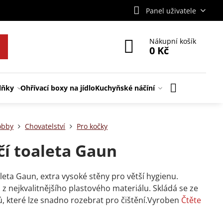
Panel uživatele
Nákupní košík
0 Kč
lňky
Ohřívací boxy na jídlo
Kuchyňské náčíní
obby
Chovatelství
Pro kočky
čí toaleta Gaun
aleta Gaun, extra vysoké stěny pro větší hygienu.
z nejkvalitnějšího plastového materiálu. Skládá se ze
, které lze snadno rozebrat pro čištění.Vyroben
Čtěte