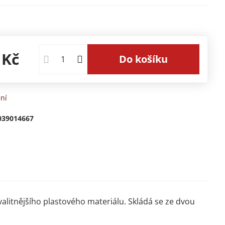
 Kč
Do košíku
ní
039014667
valitnějšího plastového materiálu. Skládá se ze dvou