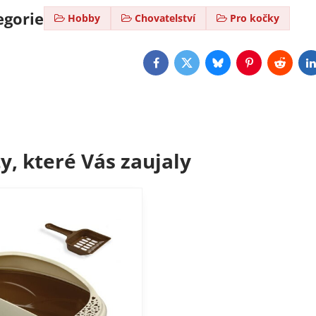
egorie
Hobby
Chovatelství
Pro kočky
Facebook
Twitter
Bluesky
Pinterest
Reddit
L
y, které Vás zaujaly