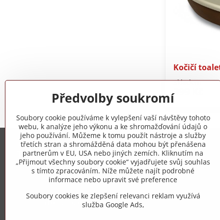
Kočičí toal
Skladem
399 Kč
Předvolby soukromí
Soubory cookie používáme k vylepšení vaší návštěvy tohoto
webu, k analýze jeho výkonu a ke shromažďování údajů o
jeho používání. Můžeme k tomu použít nástroje a služby
třetích stran a shromážděná data mohou být přenášena
Trovita s.r.o.
partnerům v EU, USA nebo jiných zemích. Kliknutím na
„Přijmout všechny soubory cookie“ vyjadřujete svůj souhlas
s tímto zpracováním. Níže můžete najít podrobné
+420 775 973 319
informace nebo upravit své preference
Soubory cookies ke zlepšení relevanci reklam využívá
info​@zipzop​.cz
služba Google Ads,