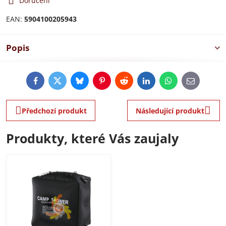
Doručení
EAN:
5904100205943
Popis
Facebook
Twitter
Bluesky
Pinterest
Reddit
LinkedIn
WhatsApp
E-
mail
Předchozí produkt
Následující produkt
Produkty, které Vás zaujaly