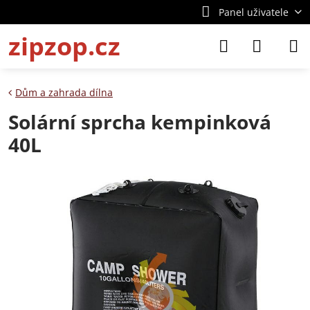
Panel uživatele
zipzop.cz
Dům a zahrada dílna
Solární sprcha kempinková
40L