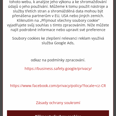
tohoto webu, k analýze jeho výkonu a ke shromažďování
+420 775 973 319
údajů o jeho používání. Můžeme k tomu použít nástroje a
služby třetích stran a shromážděná data mohou být
přenášena partnerům v EU, USA nebo jiných zemích.
info​@zipzop​.cz
Kliknutím na „Přijmout všechny soubory cookie“
vyjadřujete svůj souhlas s tímto zpracováním. Níže můžete
Objednávky
najít podrobné informace nebo upravit své preference
Soubory cookies ke zlepšení relevanci reklam využívá
Vše k nákupu
služba Google Ads,
odkaz na podmínky zpracování.
https://business.safety.google/privacy/
https://www.facebook.com/privacy/policy/?locale=cz-CR
Zásady ochrany soukromí