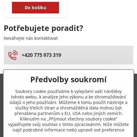
Do košíku
Potřebujete poradit?
Neváhejte nás kontaktovat
+420 775 973 319
Předvolby soukromí
Trovita s.r.o.
Soubory cookie používáme k vylepšení vaší návštěvy
tohoto webu, k analýze jeho výkonu a ke shromažďování
+420 775 973 319
údajů o jeho používání. Můžeme k tomu použít nástroje a
služby třetích stran a shromážděná data mohou být
přenášena partnerům v EU, USA nebo jiných zemích.
info​@zipzop​.cz
Kliknutím na „Přijmout všechny soubory cookie“
vyjadřujete svůj souhlas s tímto zpracováním. Níže můžete
Objednávky
najít podrobné informace nebo upravit své preference