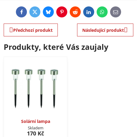
Facebook
Twitter
Bluesky
Pinterest
Reddit
LinkedIn
WhatsApp
E-
mail
Předchozí produkt
Následující produkt
Produkty, které Vás zaujaly
Solární lampa
Skladem
170 Kč