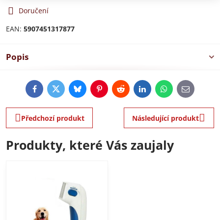
Doručení
EAN:
5907451317877
Popis
Facebook
Twitter
Bluesky
Pinterest
Reddit
LinkedIn
WhatsApp
E-
mail
Předchozí produkt
Následující produkt
Produkty, které Vás zaujaly