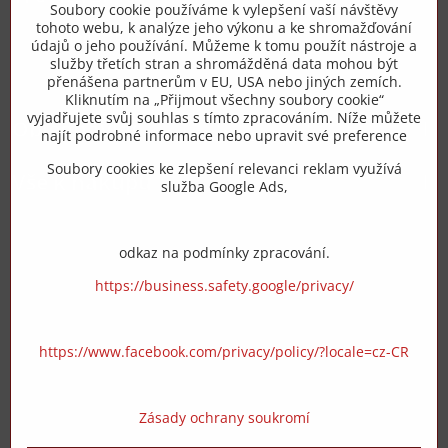
Soubory cookie používáme k vylepšení vaší návštěvy
tohoto webu, k analýze jeho výkonu a ke shromažďování
+420 775 973 319
údajů o jeho používání. Můžeme k tomu použít nástroje a
služby třetích stran a shromážděná data mohou být
přenášena partnerům v EU, USA nebo jiných zemích.
info​@zipzop​.cz
Kliknutím na „Přijmout všechny soubory cookie“
vyjadřujete svůj souhlas s tímto zpracováním. Níže můžete
Objednávky
najít podrobné informace nebo upravit své preference
Soubory cookies ke zlepšení relevanci reklam využívá
Vše k nákupu
služba Google Ads,
odkaz na podmínky zpracování.
https://business.safety.google/privacy/
https://www.facebook.com/privacy/policy/?locale=cz-CR
Zásady ochrany soukromí