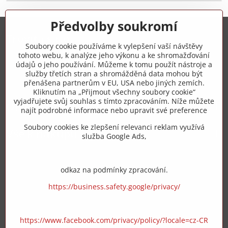
Předvolby soukromí
Trovita s.r.o.
Soubory cookie používáme k vylepšení vaší návštěvy
tohoto webu, k analýze jeho výkonu a ke shromažďování
+420 775 973 319
údajů o jeho používání. Můžeme k tomu použít nástroje a
služby třetích stran a shromážděná data mohou být
přenášena partnerům v EU, USA nebo jiných zemích.
info​@zipzop​.cz
Kliknutím na „Přijmout všechny soubory cookie“
vyjadřujete svůj souhlas s tímto zpracováním. Níže můžete
Objednávky
najít podrobné informace nebo upravit své preference
Soubory cookies ke zlepšení relevanci reklam využívá
Vše k nákupu
služba Google Ads,
odkaz na podmínky zpracování.
https://business.safety.google/privacy/
https://www.facebook.com/privacy/policy/?locale=cz-CR