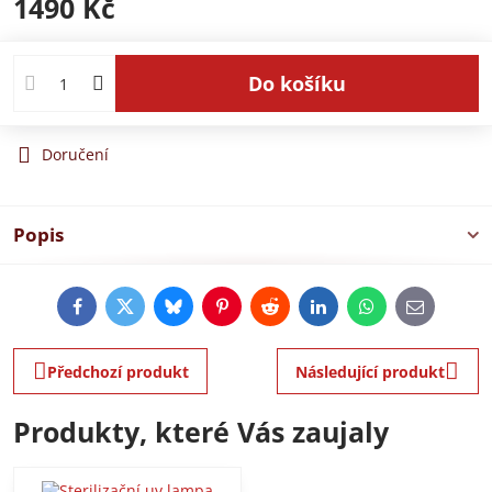
1490 Kč
Do košíku
Doručení
Popis
Facebook
Twitter
Bluesky
Pinterest
Reddit
LinkedIn
WhatsApp
E-
mail
Předchozí produkt
Následující produkt
Produkty, které Vás zaujaly