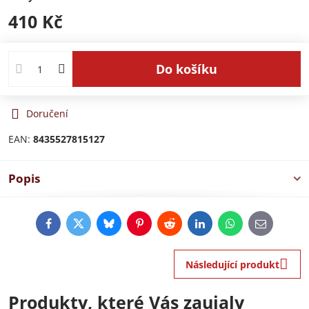
410 Kč
Do košíku
Doručení
EAN:
8435527815127
Popis
Facebook
Twitter
Bluesky
Pinterest
Reddit
LinkedIn
WhatsApp
E-
mail
Následující produkt
Produkty, které Vás zaujaly