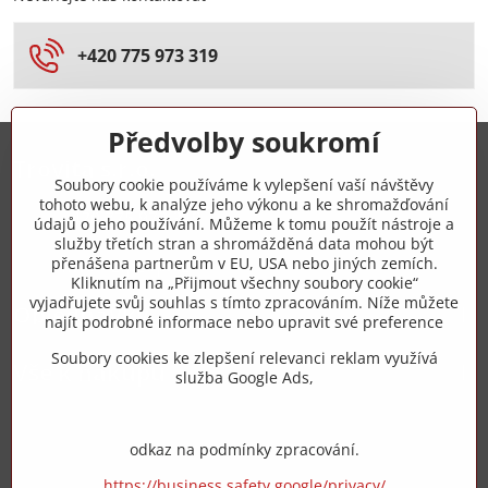
+420 775 973 319
Předvolby soukromí
Trovita s.r.o.
Soubory cookie používáme k vylepšení vaší návštěvy
tohoto webu, k analýze jeho výkonu a ke shromažďování
+420 775 973 319
údajů o jeho používání. Můžeme k tomu použít nástroje a
služby třetích stran a shromážděná data mohou být
přenášena partnerům v EU, USA nebo jiných zemích.
info​@zipzop​.cz
Kliknutím na „Přijmout všechny soubory cookie“
vyjadřujete svůj souhlas s tímto zpracováním. Níže můžete
Objednávky
najít podrobné informace nebo upravit své preference
Soubory cookies ke zlepšení relevanci reklam využívá
Vše k nákupu
služba Google Ads,
odkaz na podmínky zpracování.
https://business.safety.google/privacy/