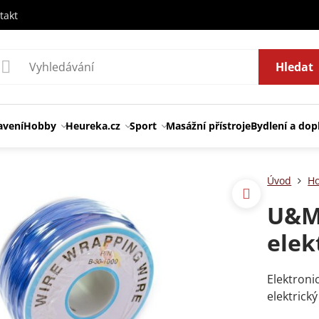
takt
Hledat
avení
Hobby
Heureka.cz
Sport
Masážní přístroje
Bydlení a dop
Úvod
H
U&M 
elek
Elektroni
elektrick