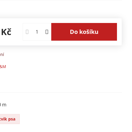
 Kč
Do košíku
ní
&M
0 m
cvik psa