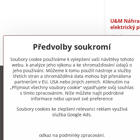
U&M Náhrad
elektrický p
Skladem
380 Kč
Předvolby soukromí
Soubory cookie používáme k vylepšení vaší návštěvy tohoto
webu, k analýze jeho výkonu a ke shromažďování údajů o
jeho používání. Můžeme k tomu použít nástroje a služby
třetích stran a shromážděná data mohou být přenášena
Trovita s.r.o.
partnerům v EU, USA nebo jiných zemích. Kliknutím na
„Přijmout všechny soubory cookie“ vyjadřujete svůj souhlas
s tímto zpracováním. Níže můžete najít podrobné
+420 775 973 319
informace nebo upravit své preference
Soubory cookies ke zlepšení relevanci reklam využívá
info​@zipzop​.cz
služba Google Ads,
Objednávky
odkaz na podmínky zpracování.