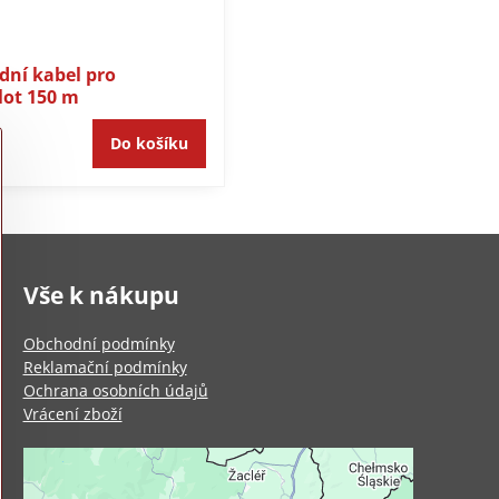
ní kabel pro
lot 150 m
Do košíku
Vše k nákupu
Obchodní podmínky
Reklamační podmínky
Ochrana osobních údajů
Vrácení zboží