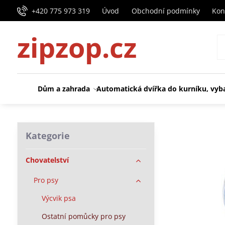
+420 775 973 319
Úvod
Obchodní podmínky
Kon
zipzop.cz
Dům a zahrada
Automatická dvířka do kurníku, vyb
Kategorie
Chovatelství
Pro psy
Výcvik psa
Ostatní pomůcky pro psy