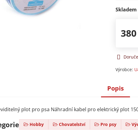
Skladem
380
Doruče
Výrobce:
U
Popis
eviditelný plot pro psa Náhradní kabel pro elektrický plot 15
egorie
Hobby
Chovatelství
Pro psy
Vý