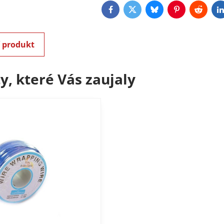
Facebook
Twitter
Bluesky
Pinterest
Reddit
L
í produkt
y, které Vás zaujaly