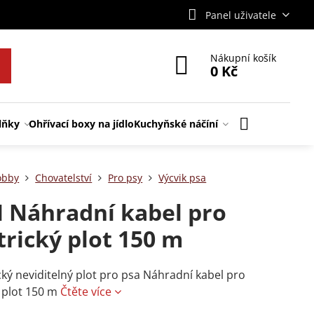
Panel uživatele
Nákupní košík
0 Kč
lňky
Ohřívací boxy na jídlo
Kuchyňské náčíní
obby
Chovatelství
Pro psy
Výcvik psa
Náhradní kabel pro
trický plot 150 m
cký neviditelný plot pro psa Náhradní kabel pro
ý plot 150 m
Čtěte více