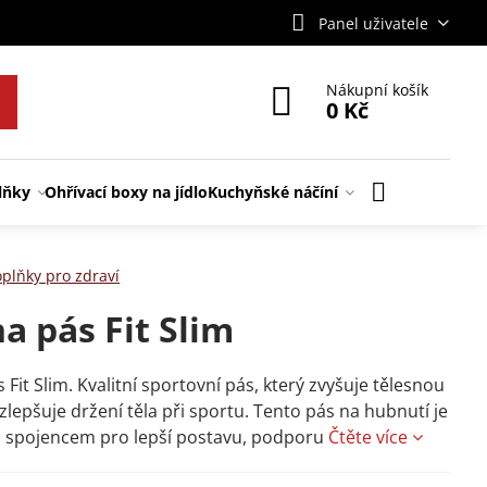
Panel uživatele
Nákupní košík
0 Kč
lňky
Ohřívací boxy na jídlo
Kuchyňské náčíní
plňky pro zdraví
a pás Fit Slim
 Fit Slim. Kvalitní sportovní pás, který zvyšuje tělesnou
 zlepšuje držení těla při sportu. Tento pás na hubnutí je
p spojencem pro lepší postavu, podporu
Čtěte více