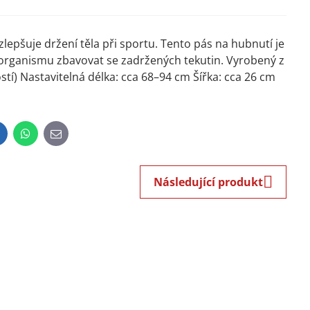
 zlepšuje držení těla při sportu. Tento pás na hubnutí je
organismu zbavovat se zadržených tekutin. Vyrobený z
tí) Nastavitelná délka: cca 68–94 cm Šířka: cca 26 cm
inkedIn
WhatsApp
E-
mail
Následující produkt