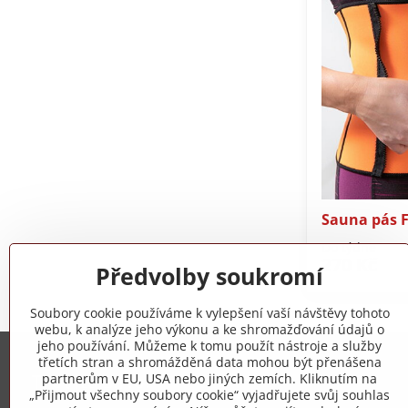
Sauna pás F
Do týdne
270 Kč
Předvolby soukromí
Soubory cookie používáme k vylepšení vaší návštěvy tohoto
webu, k analýze jeho výkonu a ke shromažďování údajů o
jeho používání. Můžeme k tomu použít nástroje a služby
třetích stran a shromážděná data mohou být přenášena
Trovita s.r.o.
partnerům v EU, USA nebo jiných zemích. Kliknutím na
„Přijmout všechny soubory cookie“ vyjadřujete svůj souhlas