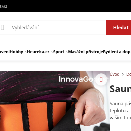
takt
Hledat
avení
Hobby
Heureka.cz
Sport
Masážní přístroje
Bydlení a dop
Úvod
Do
Saun
Sauna pás
teplotu a
vaším to