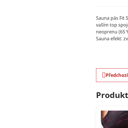
Sauna pás Fit S
vaším top spoj
neoprenu (65 %
Sauna efekt: zv
Předchoz
Produkt