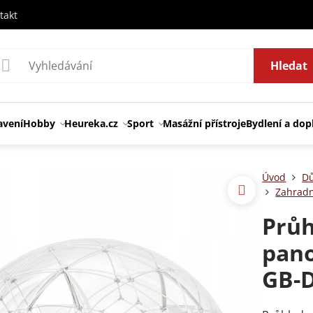
takt
Hledat
avení
Hobby
Heureka.cz
Sport
Masážní přístroje
Bydlení a dop
Úvod
Dů
Zahradn
Průh
pan
GB-