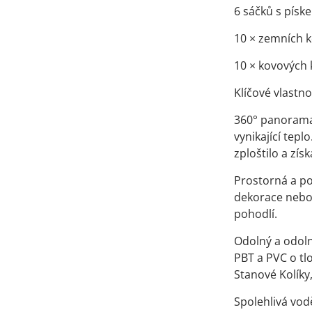
6 sáčků s písk
10 × zemních k
10 × kovových 
Klíčové vlastno
360° panoramat
vynikající tepl
zploštilo a zís
Prostorná a po
dekorace nebo 
pohodlí.
Odolný a odoln
PBT a PVC o tl
Stanové Kolíky
Spolehlivá vod