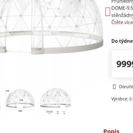
Průhledn
DOME-9.5
stěnžádn
Čtěte víc
Do týdne
999
Doruče
Výrobce:
E
Popis