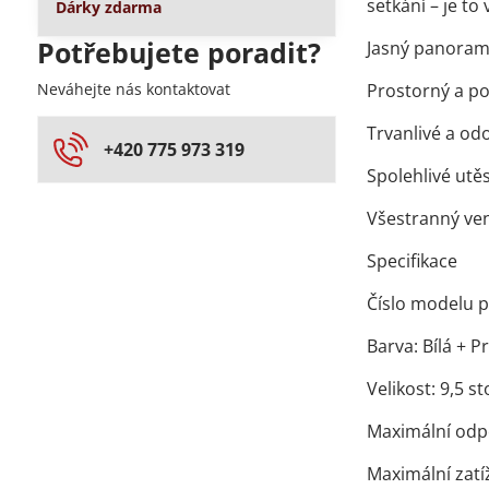
setkání – je t
Dárky zdarma
Potřebujete poradit?
Jasný panorama
Neváhejte nás kontaktovat
Prostorný a p
Trvanlivé a od
+420 775 973 319
Spolehlivé utě
Všestranný ve
Specifikace
Číslo modelu 
Barva: Bílá + 
Velikost: 9,5 s
Maximální odpo
Maximální zatí