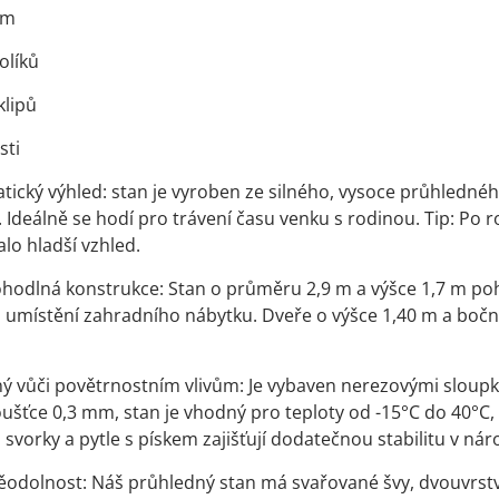
em
olíků
klipů
sti
ický výhled: stan je vyroben ze silného, vysoce průhledného
o. Ideálně se hodí pro trávení času venku s rodinou. Tip: Po
kalo hladší vzhled.
hodlná konstrukce: Stan o průměru 2,9 m a výšce 1,7 m poh
umístění zahradního nábytku. Dveře o výšce 1,40 m a boční 
ý vůči povětrnostním vlivům: Je vybaven nerezovými sloupk
oušťce 0,3 mm, stan je vhodný pro teploty od -15°C do 40°C, 
, svorky a pytle s pískem zajišťují dodatečnou stabilitu v n
ěodolnost: Náš průhledný stan má svařované švy, dvouvrstvé