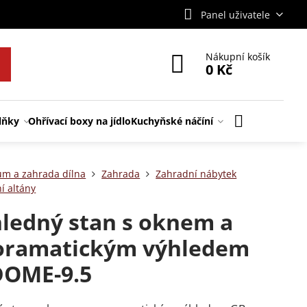
Panel uživatele
Nákupní košík
0 Kč
lňky
Ohřívací boxy na jídlo
Kuchyňské náčíní
m a zahrada dílna
Zahrada
Zahradní nábytek
í altány
ledný stan s oknem a
oramatickým výhledem
DOME-9.5