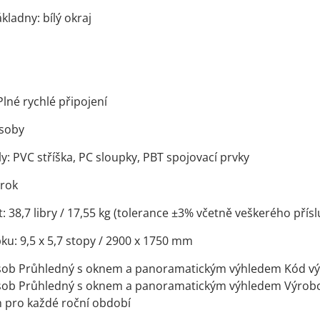
kladny: bílý okraj
Plné rychlé připojení
osoby
y: PVC stříška, PC sloupky, PBT spojovací prvky
 rok
 38,7 libry / 17,55 kg (tolerance ±3% včetně veškerého přísl
u: 9,5 x 5,7 stopy / 2900 x 1750 mm
osob Průhledný s oknem a panoramatickým výhledem Kód 
osob Průhledný s oknem a panoramatickým výhledem Výrob
 pro každé roční období