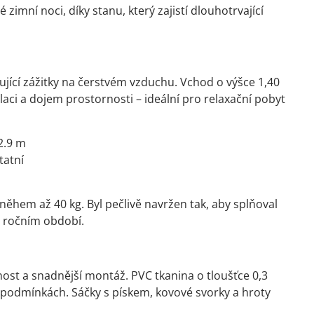
zimní noci, díky stanu, který zajistí dlouhotrvající
ující zážitky na čerstvém vzduchu. Vchod o výšce 1,40
ilaci a dojem prostornosti – ideální pro relaxační pobyt
2.9 m
tatní
sněhem až 40 kg. Byl pečlivě navržen tak, aby splňoval
m ročním období.
tnost a snadnější montáž. PVC tkanina o tloušťce 0,3
h podmínkách. Sáčky s pískem, kovové svorky a hroty