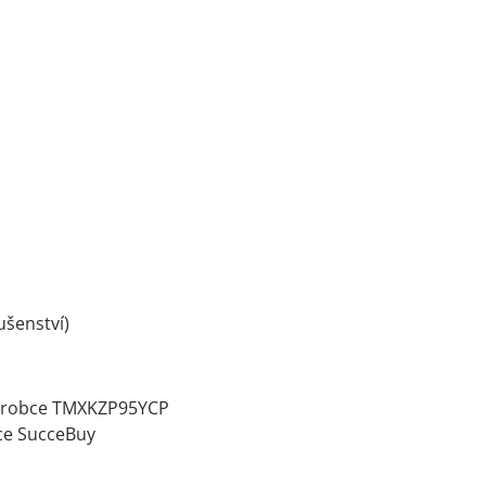
ušenství)
výrobce TMXKZP95YCP
ce SucceBuy