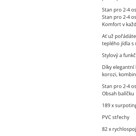
Stan pro 2-4 
Stan pro 2-4 
Komfort v kaž
Ať už pořádáte
teplého jídla 
Stylový a funkč
Díky elegantní
korozi, kombin
Stan pro 2-4 
Obsah balíčku
189 x surpotin
PVC střechy
82 x rychlospo