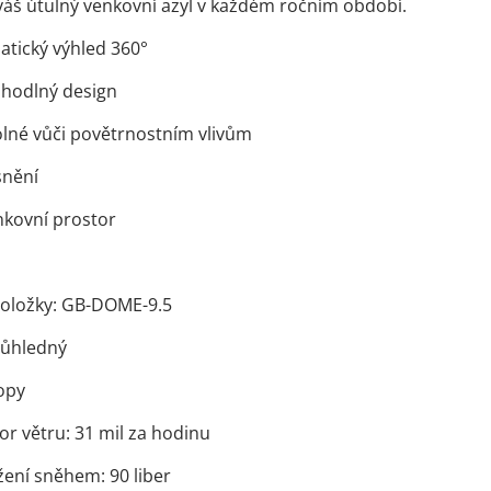
o váš útulný venkovní azyl v každém ročním období.
tický výhled 360°
ohodlný design
olné vůči povětrnostním vlivům
snění
nkovní prostor
položky: GB-DOME-9.5
Průhledný
topy
r větru: 31 mil za hodinu
žení sněhem: 90 liber