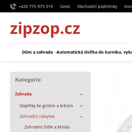
+420 775 973 319
Úvod
Obchodní podmínky
Kon
zipzop.cz
Dům a zahrada
Automatická dvířka do kurníku, vyb
Kategorie
Zahrada
Doplňky ke grilům a krbům
Zahradní nábytek
Zahradní židle a křesla