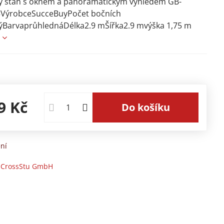
ý stan s oknem a panoramatickým výhledem GB-
VýrobceSucceBuyPočet bočních
ýBarvaprůhlednáDélka2.9 mŠířka2.9 mvýška 1,75 m
e
9 Kč
Do košíku
ní
-CrossStu GmbH​