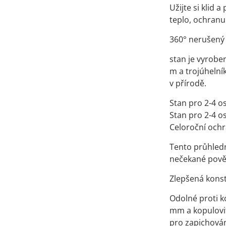
Užijte si klid 
teplo, ochranu
360° nerušený
stan je vyrobe
m a trojúhelník
v přírodě.
Stan pro 2-4 
Stan pro 2-4 
Celoroční och
Tento průhledný
nečekané pově
Zlepšená kons
Odolné proti k
mm a kopulovit
pro zapichování