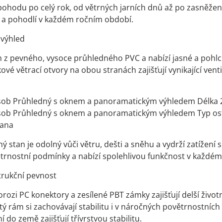
a pohodu po celý rok, od větrných jarních dnů až po zasněžené 
 a pohodlí v každém ročním období.
 výhled
n z pevného, vysoce průhledného PVC a nabízí jasné a pohlc
ové větrací otvory na obou stranách zajišťují vynikající vent
osob Průhledný s oknem a panoramatickým výhledem Délka 
osob Průhledný s oknem a panoramatickým výhledem Typ os
rana
 stan je odolný vůči větru, dešti a sněhu a vydrží zatížení 
trnostní podmínky a nabízí spolehlivou funkčnost v každé
trukční pevnost
orozi PC konektory a zesílené PBT zámky zajišťují delší živo
ý rám si zachovávají stabilitu i v náročných povětrnostníc
 do země zajišťují třívrstvou stabilitu.