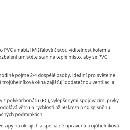
 PVC a nabízí křišťálově čistou viditelnost kolem a
 rozbalení umístěte stan na teplé místo, aby se PVC
odlně pojme 2-4 dospělé osoby. Ideální pro světelné
trojúhelníková okna zajišťují dodatečnou ventilaci a
y z polykarbonátu (PC), vylepšenými spojovacími prvky
odolává větru o rychlosti až 50 km/h a 40 kg sněhu.
áročných podmínkách.
 zipy na okrajích a speciálně upravená trojúhelníková