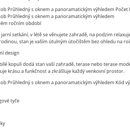
osob Průhledný s oknem a panoramatickým výhledem Počet 
osob Průhledný s oknem a panoramatickým výhledem
dém ročním období
 jarní setkání, v létě se věnujete zahradě, na podzim relaxu
s rodinou, stan je vaším útulným útočištěm bez ohledu na ro
ní design
 bílé kopuli dodá stan vaší zahradě, terase nebo terase mode
uje krásu a funkčnost a zkrášluje každý venkovní prostor.
osob Průhledný s oknem a panoramatickým výhledem Kód 
gové tyče
jky