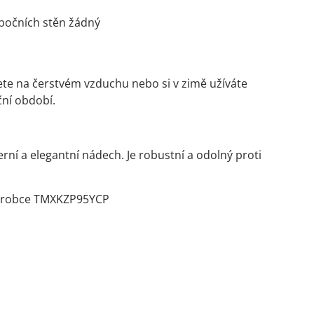
bočních stěn žádný
jete na čerstvém vzduchu nebo si v zimě užíváte
ční období.
rní a elegantní nádech. Je robustní a odolný proti
výrobce TMXKZP95YCP