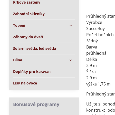
Krbové zástěny
Zahradní skleníky
Průhledný sta
Výrobce
Topení
SucceBuy
Počet bočních
Zábrany do dveří
žádný
Barva
Solarní světla, led světla
průhledná
Délka
Dílna
2.9 m
Šířka
Doplňky pro karavan
2.9 m
Lisy na ovoce
výška 1,75 m
Průhledný sta
Bonusové programy
Užijte si poho
konstrukci odo