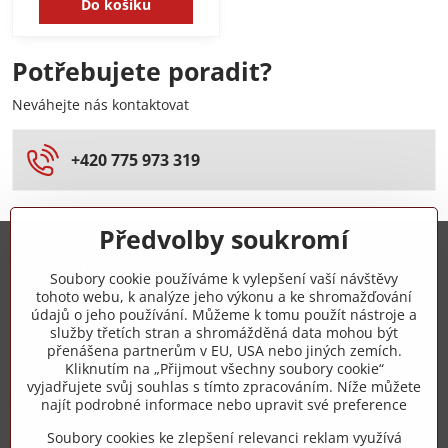
Do košíku
Potřebujete poradit?
Neváhejte nás kontaktovat
+420 775 973 319
Předvolby soukromí
Trovita s.r.o.
Soubory cookie používáme k vylepšení vaší návštěvy
tohoto webu, k analýze jeho výkonu a ke shromažďování
+420 775 973 319
údajů o jeho používání. Můžeme k tomu použít nástroje a
služby třetích stran a shromážděná data mohou být
přenášena partnerům v EU, USA nebo jiných zemích.
info​@zipzop​.cz
Kliknutím na „Přijmout všechny soubory cookie“
vyjadřujete svůj souhlas s tímto zpracováním. Níže můžete
Objednávky
najít podrobné informace nebo upravit své preference
Soubory cookies ke zlepšení relevanci reklam využívá