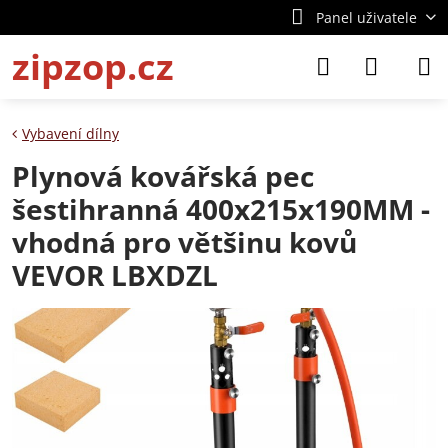
Panel uživatele
zipzop.cz
Vybavení dílny
Plynová kovářská pec
šestihranná 400x215x190MM -
vhodná pro většinu kovů
VEVOR LBXDZL