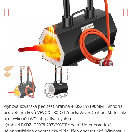
Plynová kovářská pec šestihranná 400x215x190MM - vhodná
pro většinu kovů VEVOX LBXDZLZnačkaVevorDruhpecMateriálz
oceliVýkon0 kWDruh palivaplynKód
výrobceLBXDZLGDXBL207Y2XV0Rozsah tříd energetické
účinnostižádná energetická třídaTřída energetické účinnostiB