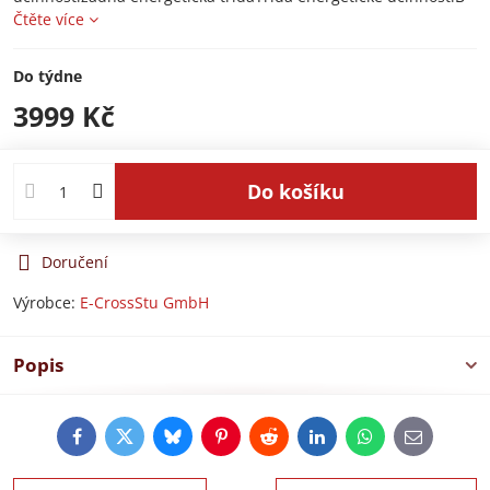
Čtěte více
Do týdne
3999 Kč
Do košíku
Doručení
Výrobce:
E-CrossStu GmbH​
Popis
Facebook
Twitter
Bluesky
Pinterest
Reddit
LinkedIn
WhatsApp
E-
mail