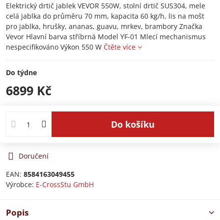
Elektrický drtič jablek VEVOR 550W, stolní drtič SUS304, mele
celá jablka do průměru 70 mm, kapacita 60 kg/h, lis na mošt
pro jablka, hrušky, ananas, guavu, mrkev, brambory Značka
Vevor Hlavní barva stříbrná Model YF-01 Mlecí mechanismus
nespecifikováno Výkon 550 W
Čtěte více
Do týdne
6899 Kč
Do košíku
Doručení
EAN:
8584163049455
Výrobce:
E-CrossStu GmbH​
Popis