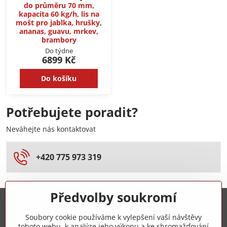
do průměru 70 mm,
kapacita 60 kg/h, lis na
mošt pro jablka, hrušky,
ananas, guavu, mrkev,
brambory
Do týdne
6899 Kč
Do košíku
Potřebujete poradit?
Neváhejte nás kontaktovat
+420 775 973 319
Předvolby soukromí
Trovita s.r.o.
Soubory cookie používáme k vylepšení vaší návštěvy
tohoto webu, k analýze jeho výkonu a ke shromažďování