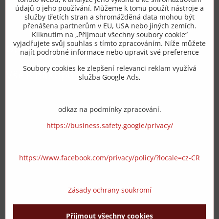
+420 775 973 319
údajů o jeho používání. Můžeme k tomu použít nástroje a
služby třetích stran a shromážděná data mohou být
přenášena partnerům v EU, USA nebo jiných zemích.
info​@zipzop​.cz
Kliknutím na „Přijmout všechny soubory cookie“
vyjadřujete svůj souhlas s tímto zpracováním. Níže můžete
Objednávky
najít podrobné informace nebo upravit své preference
Soubory cookies ke zlepšení relevanci reklam využívá
Vše k nákupu
služba Google Ads,
odkaz na podmínky zpracování.
https://business.safety.google/privacy/
https://www.facebook.com/privacy/policy/?locale=cz-CR
Zásady ochrany soukromí
Přijmout všechny cookies