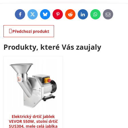
Facebook
Twitter
Bluesky
Pinterest
Reddit
LinkedIn
WhatsApp
E-
mail
Předchozí produkt
Produkty, které Vás zaujaly
Elektrický drtič jablek
VEVOR 550W, stolní drtič
SUS304, mele celá jablka