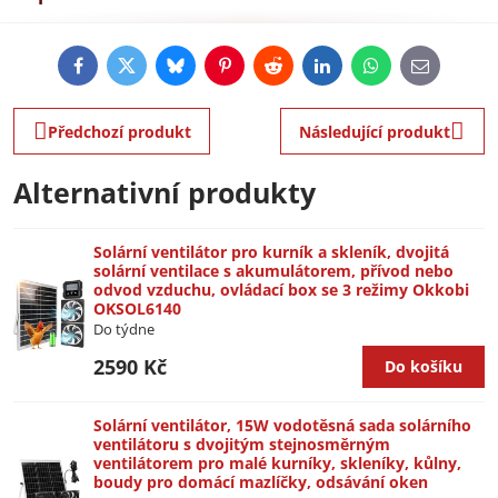
Facebook
Twitter
Bluesky
Pinterest
Reddit
LinkedIn
WhatsApp
E-
mail
Předchozí produkt
Následující produkt
Alternativní produkty
Solární ventilátor pro kurník a skleník, dvojitá
solární ventilace s akumulátorem, přívod nebo
odvod vzduchu, ovládací box se 3 režimy Okkobi
OKSOL6140
Do týdne
2590 Kč
Do košíku
Solární ventilátor, 15W vodotěsná sada solárního
ventilátoru s dvojitým stejnosměrným
ventilátorem pro malé kurníky, skleníky, kůlny,
boudy pro domácí mazlíčky, odsávání oken