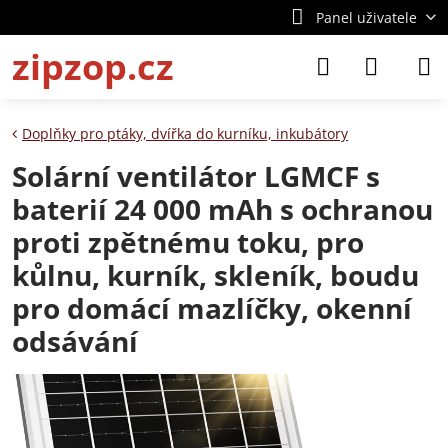
Panel uživatele
zipzop.cz
Doplňky pro ptáky, dvířka do kurníku, inkubátory
Solární ventilátor LGMCF s
baterií 24 000 mAh s ochranou
proti zpětnému toku, pro
kůlnu, kurník, skleník, boudu
pro domácí mazlíčky, okenní
odsávání