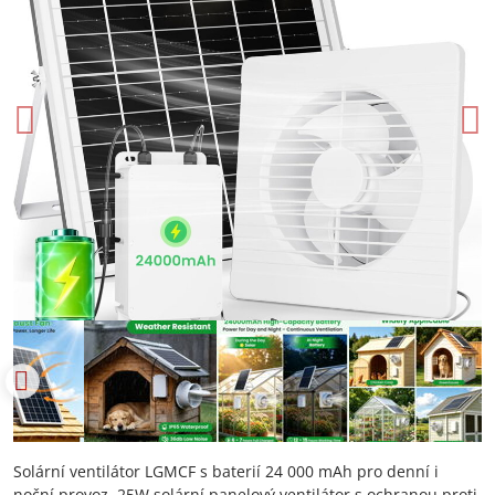
Solární ventilátor LGMCF s baterií 24 000 mAh pro denní i
noční provoz, 25W solární panelový ventilátor s ochranou proti