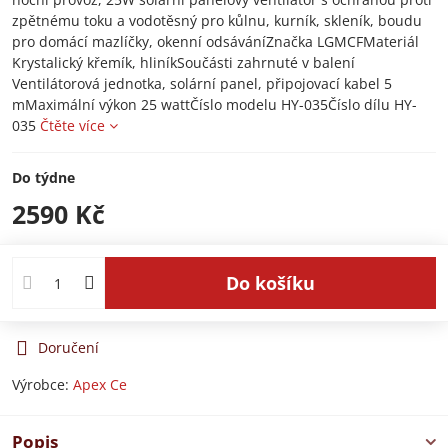
zpětnému toku a vodotěsný pro kůlnu, kurník, skleník, boudu
pro domácí mazlíčky, okenní odsáváníZnačka LGMCFMateriál
Krystalický křemík, hliníkSoučásti zahrnuté v balení
Ventilátorová jednotka, solární panel, připojovací kabel 5
mMaximální výkon 25 wattČíslo modelu HY-035Číslo dílu HY-
035
Čtěte více
Do týdne
2590 Kč
Do košíku
Doručení
Výrobce:
Apex Ce
Popis