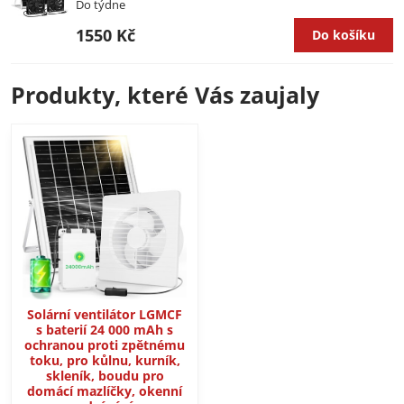
Do týdne
1550 Kč
Do košíku
Produkty, které Vás zaujaly
Solární ventilátor LGMCF
s baterií 24 000 mAh s
ochranou proti zpětnému
toku, pro kůlnu, kurník,
skleník, boudu pro
domácí mazlíčky, okenní