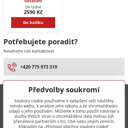
odsávání
Do týdne
2590 Kč
Do košíku
Potřebujete poradit?
Neváhejte nás kontaktovat
+420 775 973 319
Předvolby soukromí
Trovita s.r.o.
Soubory cookie používáme k vylepšení vaší návštěvy
tohoto webu, k analýze jeho výkonu a ke shromažďování
+420 775 973 319
údajů o jeho používání. Můžeme k tomu použít nástroje a
služby třetích stran a shromážděná data mohou být
přenášena partnerům v EU, USA nebo jiných zemích.
info​@zipzop​.cz
Kliknutím na „Přijmout všechny soubory cookie“