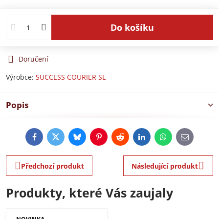
Do košíku
Doručení
Výrobce:
SUCCESS COURIER SL
Popis
Facebook
Twitter
Bluesky
Pinterest
Reddit
LinkedIn
WhatsApp
E-
mail
Předchozí produkt
Následující produkt
Produkty, které Vás zaujaly