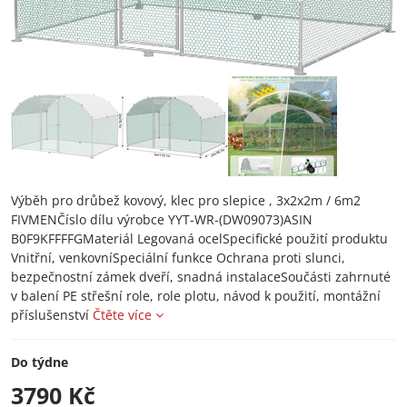
Výběh pro drůbež kovový, klec pro slepice , 3x2x2m / 6m2
FIVMENČíslo dílu výrobce YYT-WR-(DW09073)ASIN
B0F9KFFFFGMateriál Legovaná ocelSpecifické použití produktu
Vnitřní, venkovníSpeciální funkce Ochrana proti slunci,
bezpečnostní zámek dveří, snadná instalaceSoučásti zahrnuté
v balení PE střešní role, role plotu, návod k použití, montážní
příslušenství
Čtěte více
Do týdne
3790 Kč