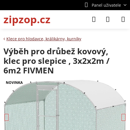
Panel uživatele
zipzop.cz
Klece pro hlodavce, králikárny, kurníky
Výběh pro drůbež kovový,
klec pro slepice , 3x2x2m /
6m2 FIVMEN
NOVINKA