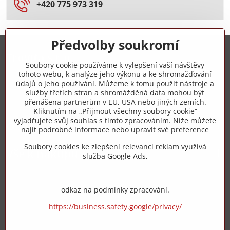
+420 775 973 319
Předvolby soukromí
Trovita s.r.o.
Soubory cookie používáme k vylepšení vaší návštěvy
tohoto webu, k analýze jeho výkonu a ke shromažďování
+420 775 973 319
údajů o jeho používání. Můžeme k tomu použít nástroje a
služby třetích stran a shromážděná data mohou být
přenášena partnerům v EU, USA nebo jiných zemích.
info​@zipzop​.cz
Kliknutím na „Přijmout všechny soubory cookie“
vyjadřujete svůj souhlas s tímto zpracováním. Níže můžete
Objednávky
najít podrobné informace nebo upravit své preference
Soubory cookies ke zlepšení relevanci reklam využívá
Vše k nákupu
služba Google Ads,
odkaz na podmínky zpracování.
https://business.safety.google/privacy/