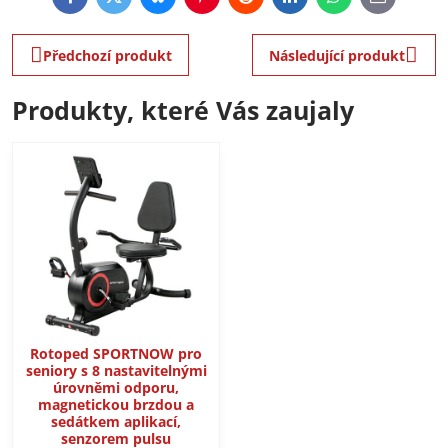
Facebook
Twitter
Bluesky
Pinterest
Reddit
LinkedIn
WhatsApp
E-
mail
Předchozí produkt
Následující produkt
Produkty, které Vás zaujaly
Rotoped SPORTNOW pro
seniory s ​​8 nastavitelnými
úrovněmi odporu,
magnetickou brzdou a
sedátkem aplikací,
senzorem pulsu