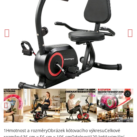
1Hmotnost a rozměryObrázek kótovacího výkresuCelkové
rozměry136 cm x 56 cm x 106 cmOdolnost120 kgMaximální