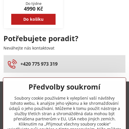
Do týdne
4990 Kč
Do košíku
Potřebujete poradit?
Neváhejte nás kontaktovat
+420 775 973 319
Předvolby soukromí
Trovita s.r.o.
Soubory cookie používáme k vylepšení vaší návštěvy
tohoto webu, k analýze jeho výkonu a ke shromažďování
+420 775 973 319
údajů o jeho používání. Můžeme k tomu použít nástroje a
služby třetích stran a shromážděná data mohou být
přenášena partnerům v EU, USA nebo jiných zemích.
info​@zipzop​.cz
Kliknutím na „Přijmout všechny soubory cookie“