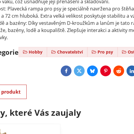
 vaku, což usnadňuje její přenášení a skladování.
kost: Plavecká rampa pro psy je speciálně navržena pro štěňa
 a 72 cm hluboká. Extra velká velikost poskytuje stabilitu a v
ě a bazény: Díky vestavěným D-kroužkům a lanům je tato r
áže, bazény, lodě a koupaliště. Zlepšuje interakci a aktivit
vky.
egorie
Hobby
Chovatelství
Pro psy
Os
Facebook
Twitter
Bluesky
Pinterest
Reddit
L
í produkt
y, které Vás zaujaly