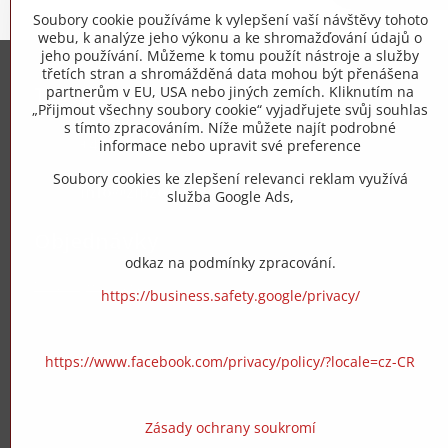
Soubory cookie používáme k vylepšení vaší návštěvy tohoto
webu, k analýze jeho výkonu a ke shromažďování údajů o
jeho používání. Můžeme k tomu použít nástroje a služby
třetích stran a shromážděná data mohou být přenášena
Trovita s.r.o.
partnerům v EU, USA nebo jiných zemích. Kliknutím na
„Přijmout všechny soubory cookie“ vyjadřujete svůj souhlas
s tímto zpracováním. Níže můžete najít podrobné
+420 775 973 319
informace nebo upravit své preference
Soubory cookies ke zlepšení relevanci reklam využívá
info​@zipzop​.cz
služba Google Ads,
Objednávky
odkaz na podmínky zpracování.
Stav objednávky
https://business.safety.google/privacy/
https://www.facebook.com/privacy/policy/?locale=cz-CR
Zásady ochrany soukromí