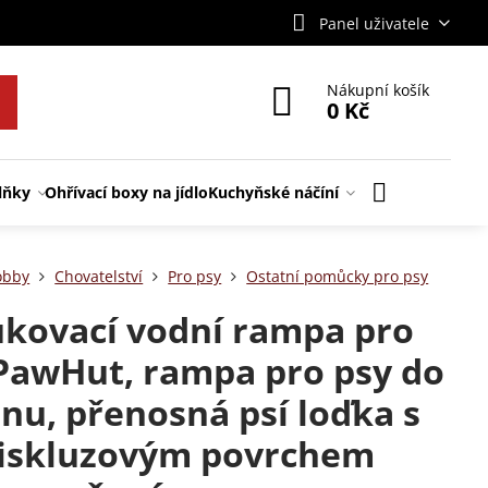
Panel uživatele
Nákupní košík
0 Kč
lňky
Ohřívací boxy na jídlo
Kuchyňské náčíní
obby
Chovatelství
Pro psy
Ostatní pomůcky pro psy
kovací vodní rampa pro
PawHut, rampa pro psy do
nu, přenosná psí loďka s
iskluzovým povrchem