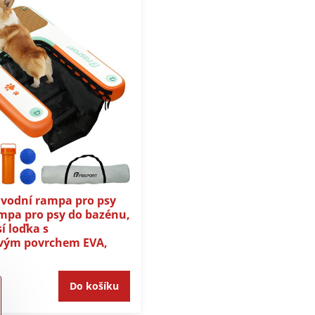
 vodní rampa pro psy
mpa pro psy do bazénu,
í loďka s
ovým povrchem EVA,
Do košíku