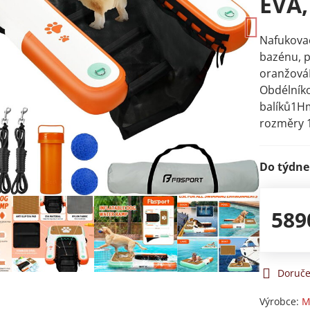
EVA,
Nafukova
bazénu, p
oranžová
Obdélní
balíků1H
rozměry 
Do týdne
589
Doruče
Výrobce:
M