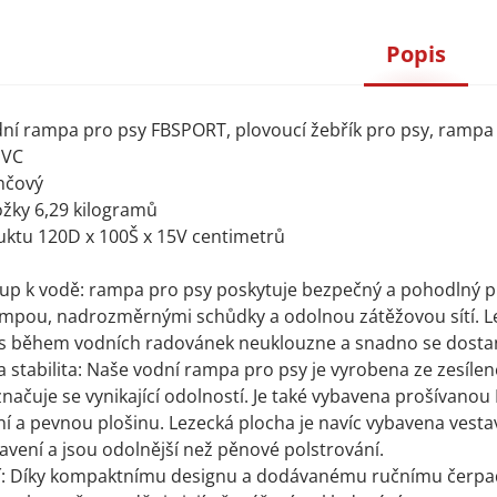
Popis
ní rampa pro psy FBSPORT, plovoucí žebřík pro psy, rampa p
PVC
nčový
žky 6,29 kilogramů
ktu 120D x 100Š x 15V centimetrů
up k vodě: rampa pro psy poskytuje bezpečný a pohodlný p
mpou, nadrozměrnými schůdky a odolnou zátěžovou sítí. Le
pes během vodních radovánek neuklouzne a snadno se dosta
 a stabilita: Naše vodní rampa pro psy je vyrobena ze zesíle
yznačuje se vynikající odolností. Je také vybavena prošívano
lní a pevnou plošinu. Lezecká plocha je navíc vybavena vestav
vení a jsou odolnější než pěnové polstrování.
: Díky kompaktnímu designu a dodávanému ručnímu čerpadlu 