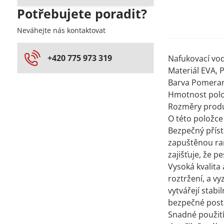
Potřebujete poradit?
Neváhejte nás kontaktovat
+420 775 973 319
Nafukovací vod
Materiál EVA, 
Barva Pomera
Hmotnost polo
Rozměry produ
O této položce
Bezpečný příst
zapuštěnou ra
zajišťuje, že 
Vysoká kvalita
roztržení, a v
vytvářejí stabi
bezpečné posta
Snadné použití