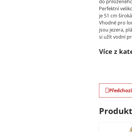
do přiloženého
Perfektní veli
je 51 cm široká
Vhodné pro lod
jsou jezera, pl
si užít vodní pr
Více z kat
Předchoz
Produkt