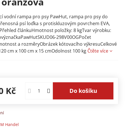
 oranžová
cí vodní rampa pro psy PawHut, rampa pro psy do
řenosná psí loďka s protiskluzovým povrchem EVA,
Přehled článkuHmotnost položky: 8 kgTvar výrobku:
kovýznačkaPawHutSKUD06-298V00OGPočet
motnost a rozměryObrázek kótovacího výkresuCelkové
120 cm x 100 cm x 15 cmOdolnost 100 kg
Čtěte více
0 Kč
Do košíku
ní
M Handel