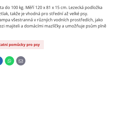
ta do 100 kg. Měří 120 x 81 x 15 cm. Lezecká podložka
ztlak, takže je vhodná pro střední až velké psy.
ampa všestranná v různých vodních prostředích, jako
y mezi majiteli a domácími mazlíčky a umožňuje psům plně
tatní pomůcky pro psy
inkedIn
WhatsApp
E-
mail