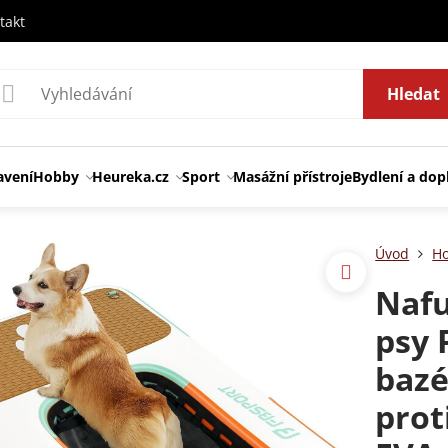
takt
Hledat
avení
Hobby
Heureka.cz
Sport
Masážní přístroje
Bydlení a dop
Úvod
H
Nafu
psy 
bazé
prot