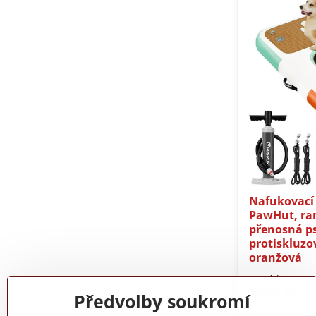
Nafukovací
PawHut, ra
přenosná ps
protiskluz
oranžová
Do týdne
5890 Kč
Předvolby soukromí