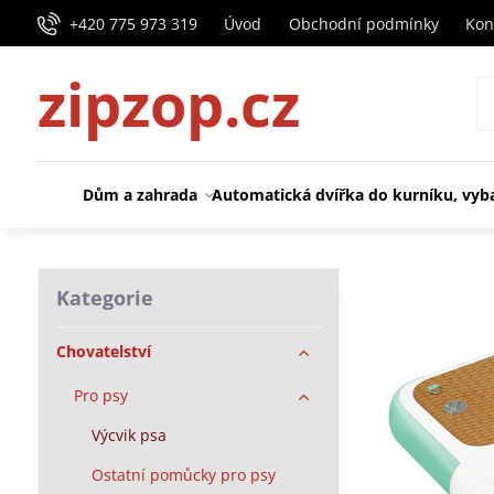
+420 775 973 319
Úvod
Obchodní podmínky
Kon
zipzop.cz
Dům a zahrada
Automatická dvířka do kurníku, vyb
Kategorie
Chovatelství
Pro psy
Výcvik psa
Ostatní pomůcky pro psy