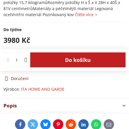
položky 15,7 kilogramůRozměry položky H x Š x V 28H x 40Š x
81V centimetrůMateriály a péčeVnější materiál Legovaná
ocelVnitřní materiál Pozinkovaný kov
Čtěte více
Do týdne
3980 Kč
Do košíku
Doručení
Výrobce:
ITA HOME AND GARDE
Popis
Facebook
Twitter
Bluesky
Pinterest
Reddit
LinkedIn
WhatsApp
E-