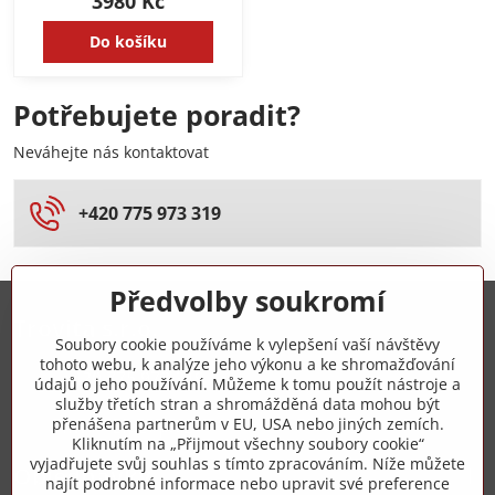
3980 Kč
Do košíku
Potřebujete poradit?
Neváhejte nás kontaktovat
+420 775 973 319
Předvolby soukromí
Trovita s.r.o.
Soubory cookie používáme k vylepšení vaší návštěvy
tohoto webu, k analýze jeho výkonu a ke shromažďování
+420 775 973 319
údajů o jeho používání. Můžeme k tomu použít nástroje a
služby třetích stran a shromážděná data mohou být
přenášena partnerům v EU, USA nebo jiných zemích.
info​@zipzop​.cz
Kliknutím na „Přijmout všechny soubory cookie“
vyjadřujete svůj souhlas s tímto zpracováním. Níže můžete
Objednávky
najít podrobné informace nebo upravit své preference