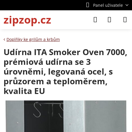
Panel uživatele
zipzop.cz
Doplňky ke grilům a krbům
Udírna ITA Smoker Oven 7000,
prémiová udírna se 3
úrovněmi, legovaná ocel, s
průzorem a teploměrem,
kvalita EU