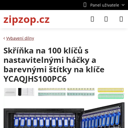
Panel uživatele
zipzop.cz
Vybavení dílny
Skříňka na 100 klíčů s
nastavitelnými háčky a
barevnými štítky na klíče
YCAQJHS100PC6