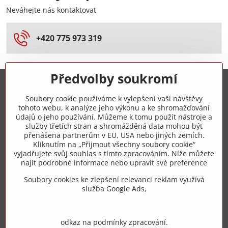
Neváhejte nás kontaktovat
+420 775 973 319
Předvolby soukromí
Trovita s.r.o.
Soubory cookie používáme k vylepšení vaší návštěvy
tohoto webu, k analýze jeho výkonu a ke shromažďování
+420 775 973 319
údajů o jeho používání. Můžeme k tomu použít nástroje a
služby třetích stran a shromážděná data mohou být
přenášena partnerům v EU, USA nebo jiných zemích.
info​@zipzop​.cz
Kliknutím na „Přijmout všechny soubory cookie“
vyjadřujete svůj souhlas s tímto zpracováním. Níže můžete
Objednávky
najít podrobné informace nebo upravit své preference
Soubory cookies ke zlepšení relevanci reklam využívá
Vše k nákupu
služba Google Ads,
odkaz na podmínky zpracování.