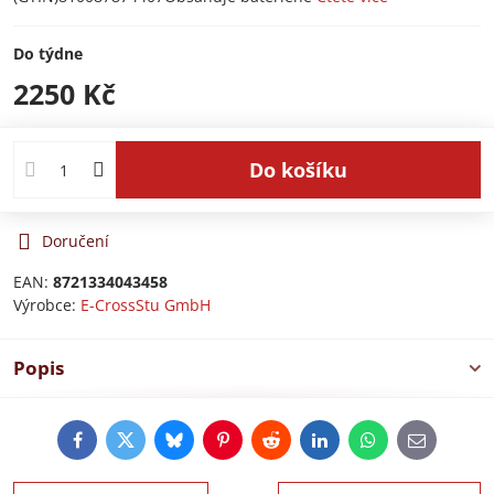
Do týdne
2250 Kč
Do košíku
Doručení
EAN:
8721334043458
Výrobce:
E-CrossStu GmbH​
Popis
Facebook
Twitter
Bluesky
Pinterest
Reddit
LinkedIn
WhatsApp
E-
mail