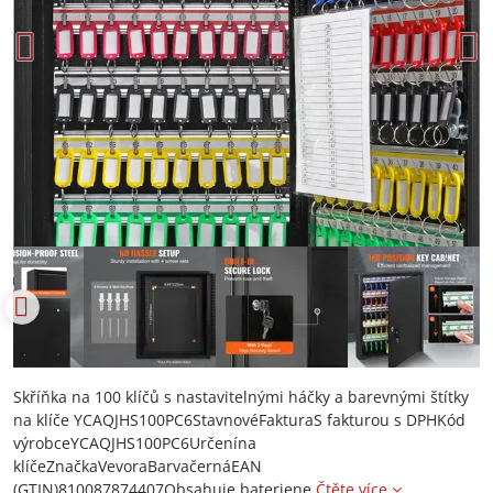
Skříňka na 100 klíčů s nastavitelnými háčky a barevnými štítky
na klíče YCAQJHS100PC6StavnovéFakturaS fakturou s DPHKód
výrobceYCAQJHS100PC6Určenína
klíčeZnačkaVevoraBarvačernáEAN
(GTIN)810087874407Obsahuje bateriene
Čtěte více