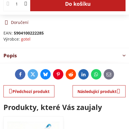
Do košíku
Doručení
EAN:
5904100222285
Výrobce:
gotel
Popis
Facebook
Twitter
Bluesky
Pinterest
Reddit
LinkedIn
WhatsApp
E-
mail
Předchozí produkt
Následující produkt
Produkty, které Vás zaujaly