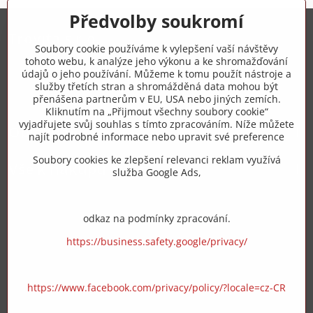
Předvolby soukromí
Trovita s.r.o.
Soubory cookie používáme k vylepšení vaší návštěvy
tohoto webu, k analýze jeho výkonu a ke shromažďování
+420 775 973 319
údajů o jeho používání. Můžeme k tomu použít nástroje a
služby třetích stran a shromážděná data mohou být
přenášena partnerům v EU, USA nebo jiných zemích.
info​@zipzop​.cz
Kliknutím na „Přijmout všechny soubory cookie“
vyjadřujete svůj souhlas s tímto zpracováním. Níže můžete
Objednávky
najít podrobné informace nebo upravit své preference
Soubory cookies ke zlepšení relevanci reklam využívá
Vše k nákupu
služba Google Ads,
odkaz na podmínky zpracování.
https://business.safety.google/privacy/
https://www.facebook.com/privacy/policy/?locale=cz-CR