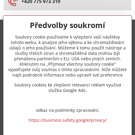
+420 775 973 319
Předvolby soukromí
Trovita s.r.o.
Soubory cookie používáme k vylepšení vaší návštěvy
tohoto webu, k analýze jeho výkonu a ke shromažďování
+420 775 973 319
údajů o jeho používání. Můžeme k tomu použít nástroje a
služby třetích stran a shromážděná data mohou být
přenášena partnerům v EU, USA nebo jiných zemích.
info​@zipzop​.cz
Kliknutím na „Přijmout všechny soubory cookie“
vyjadřujete svůj souhlas s tímto zpracováním. Níže můžete
Objednávky
najít podrobné informace nebo upravit své preference
Soubory cookies ke zlepšení relevanci reklam využívá
Vše k nákupu
služba Google Ads,
odkaz na podmínky zpracování.
https://business.safety.google/privacy/