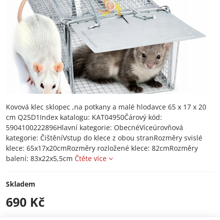
Kovová klec sklopec ,na potkany a malé hlodavce 65 x 17 x 20
cm Q25D1Index katalogu: KAT04950Čárový kód:
5904100222896Hlavní kategorie: ObecnéVíceúrovňová
kategorie: ČištěníVstup do klece z obou stranRozměry svislé
klece: 65x17x20cmRozměry rozložené klece: 82cmRozměry
balení: 83x22x5,5cm
Čtěte více
Skladem
690 Kč