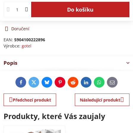
Do košíku
Doručení
EAN:
5904100222896
Výrobce:
gotel
Popis
Facebook
Twitter
Bluesky
Pinterest
Reddit
LinkedIn
WhatsApp
E-
mail
Předchozí produkt
Následující produkt
Produkty, které Vás zaujaly