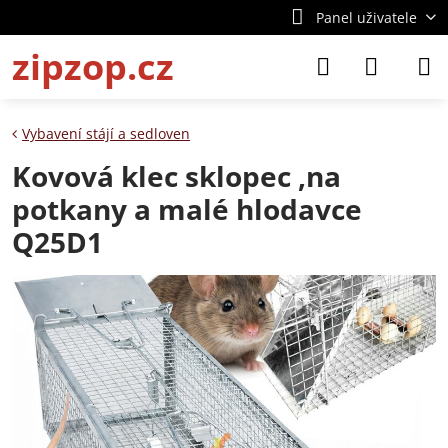
Panel uživatele
zipzop.cz
Vybavení stájí a sedloven
Kovová klec sklopec ,na
potkany a malé hlodavce
Q25D1