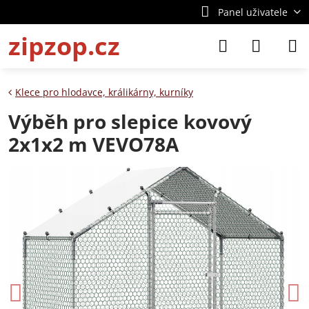
Panel uživatele
zipzop.cz
Klece pro hlodavce, králikárny, kurníky
Výběh pro slepice kovový
2x1x2 m VEVO78A