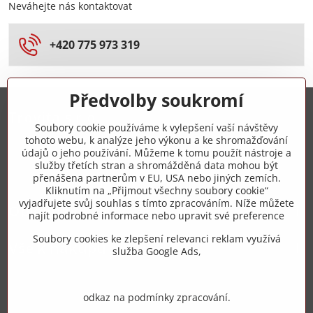
Neváhejte nás kontaktovat
+420 775 973 319
Předvolby soukromí
Trovita s.r.o.
Soubory cookie používáme k vylepšení vaší návštěvy
tohoto webu, k analýze jeho výkonu a ke shromažďování
+420 775 973 319
údajů o jeho používání. Můžeme k tomu použít nástroje a
služby třetích stran a shromážděná data mohou být
přenášena partnerům v EU, USA nebo jiných zemích.
info​@zipzop​.cz
Kliknutím na „Přijmout všechny soubory cookie“
vyjadřujete svůj souhlas s tímto zpracováním. Níže můžete
Objednávky
najít podrobné informace nebo upravit své preference
Soubory cookies ke zlepšení relevanci reklam využívá
Vše k nákupu
služba Google Ads,
odkaz na podmínky zpracování.