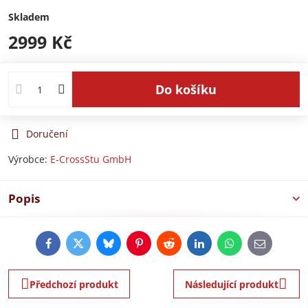
Skladem
2999 Kč
Do košíku
Doručení
Výrobce:
E-CrossStu GmbH​
Popis
Facebook
Twitter
Bluesky
Pinterest
Reddit
LinkedIn
WhatsApp
E-
mail
Předchozí produkt
Následující produkt