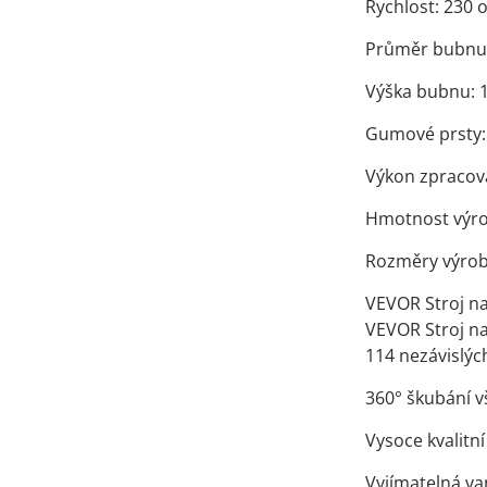
Rychlost: 230 o
Průměr bubnu:
Výška bubnu: 1
Gumové prsty: 
Výkon zpracová
Hmotnost výrob
Rozměry výrobk
VEVOR Stroj n
VEVOR Stroj n
114 nezávislý
360° škubání 
Vysoce kvalitní
Vyjímatelná va