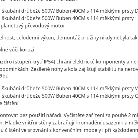
a škubání drůbeže 500W Buben 40CM s 114 měkkými prsty D
a škubání drůbeže 500W Buben 40CM s 114 měkkými prsty
í planetový převodový motor
telnost, celodenní výkon, demontáž pružiny nikdy nebyla ta
lné vůči korozi
dro (stupeň krytí IP54) chrání elektrické komponenty a nere
odmínkách. Zesílené nohy a kola zajišťují stabilitu na ner
ržbu.
a škubání drůbeže 500W Buben 40CM s 114 měkkými prsty 
a škubání drůbeže 500W Buben 40CM s 114 měkkými prsty C
 čištění
ntovat bez použití nářadí. Vyčistěte zařízení za pouhé 2
. Hladké vnitřní stěny zabraňují hromadění usazenin a měk
su čištění ve srovnání s konvenčními modely i při každoden