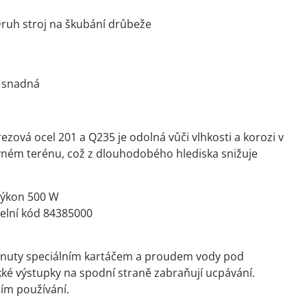
ruh stroj na škubání drůbeže
k snadná
zová ocel 201 a Q235 je odolná vůči vlhkosti a korozi v
ovném terénu, což z dlouhodobého hlediska snižuje
Výkon 500 W
elní kód 84385000
 minuty speciálním kartáčem a proudem vody pod
ké výstupky na spodní straně zabraňují ucpávání.
ním používání.