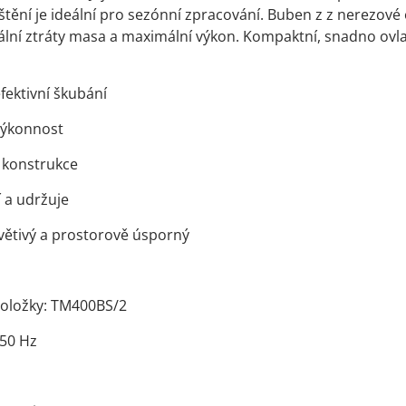
tění je ideální pro sezónní zpracování. Buben z z nerezo
mální ztráty masa a maximální výkon. Kompaktní, snadno ovlad
fektivní škubání
výkonnost
í konstrukce
í a udržuje
ívětivý a prostorově úsporný
položky: TM400BS/2
/50 Hz