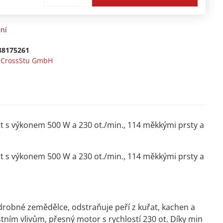
ní
88175261
-CrossStu GmbH​
t s výkonem 500 W a 230 ot./min., 114 měkkými prsty a
t s výkonem 500 W a 230 ot./min., 114 měkkými prsty a
robné zemědělce, odstraňuje peří z kuřat, kachen a
tním vlivům, přesný motor s rychlostí 230 ot. Díky min