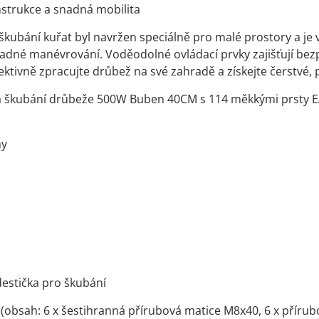
strukce a snadná mobilita
 škubání kuřat byl navržen speciálně pro malé prostory a 
nadné manévrování. Voděodolné ovládací prvky zajišťují bezp
fektivně zpracujte drůbež na své zahradě a získejte čerstvé,
a škubání drůbeže 500W Buben 40CM s 114 měkkými prsty 
hy
destička pro škubání
ly (obsah: 6 x šestihranná přírubová matice M8x40, 6 x příru