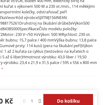
kuřat VEVOR, buben 400 mm, elektrický stroj na
í kuřat s výkonem 500 W a 230 ot./min., 114 měkkými
ransportními kolečky, odstraňovač peří
čkaVevorKód výrobceSJXTMJ156INEAN
7988175261Druhstroj na škubání drůbežeVýkon500
d84385000SpecifikaceČíslo modelu položky:
Motor: 230 V~/50 HzVýkon: 500 WRychlost: 230 ot.
r bubnu: 15,7 palce / 400 mmVýška bubnu: 13,8 palce
umové prsty: 114 kusů (pera na škubání peří)Výkon
í: 1 až 2 kuřata za cyklus (testováno na kuřatech o
 5 až 6 liber)Hmotnost výrobku: 43,0 liber / 19,50
 výrobku: 23,4 x 21,9 x 31,5 palce / 595 x 556 x 800 mm
e
0 Kč
Do košíku