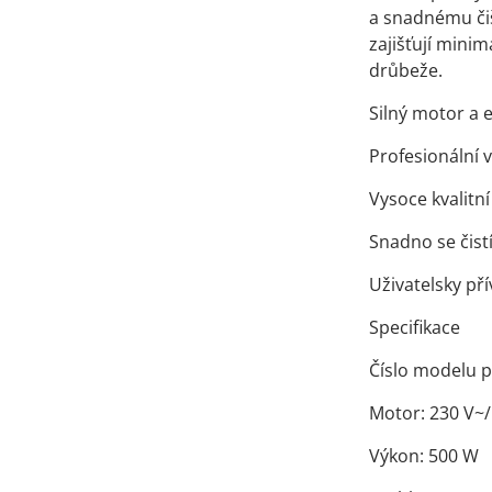
a snadnému čiš
zajišťují mini
drůbeže.
Silný motor a e
Profesionální 
Vysoce kvalitn
Snadno se čist
Uživatelsky př
Specifikace
Číslo modelu 
Motor: 230 V~
Výkon: 500 W