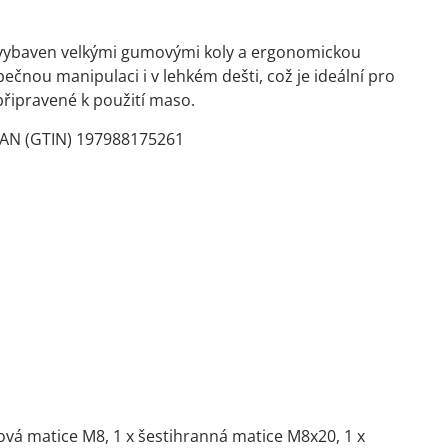
je vybaven velkými gumovými koly a ergonomickou
ečnou manipulaci i v lehkém dešti, což je ideální pro
 připravené k použití maso.
EAN (GTIN) 197988175261
bová matice M8, 1 x šestihranná matice M8x20, 1 x