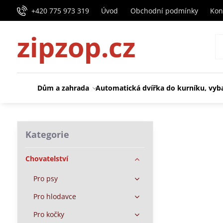
+420 775 973 319
Úvod
Obchodní podmínky
Kon
zipzop.cz
Dům a zahrada
Automatická dvířka do kurníku, vyb
Kategorie
Chovatelství
Pro psy
Pro hlodavce
Pro kočky