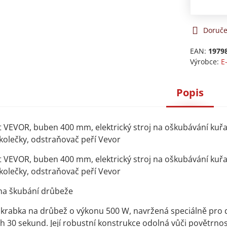
Doruče
EAN:
1979
Výrobce:
E
Popis
 VEVOR, buben 400 mm, elektrický stroj na oškubávání kuřa
kolečky, odstraňovač peří Vevor
 VEVOR, buben 400 mm, elektrický stroj na oškubávání kuřa
kolečky, odstraňovač peří Vevor
 na škubání drůbeže
krabka na drůbež o výkonu 500 W, navržená speciálně pro d
h 30 sekund. Její robustní konstrukce odolná vůči povětrnos