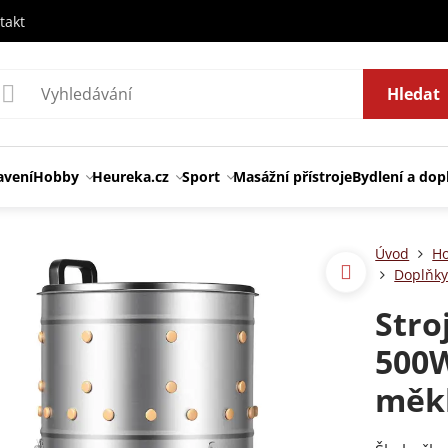
takt
Hledat
avení
Hobby
Heureka.cz
Sport
Masážní přístroje
Bydlení a dop
Úvod
H
Doplňky
Stro
500W
měk