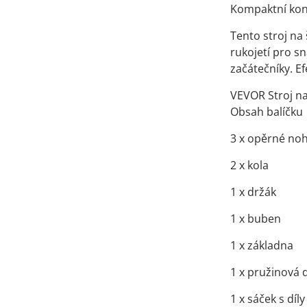
Kompaktní kon
Tento stroj na
rukojetí pro s
začátečníky. E
VEVOR Stroj n
Obsah balíčku
3 x opěrné no
2 x kola
1 x držák
1 x buben
1 x základna
1 x pružinová 
1 x sáček s dí