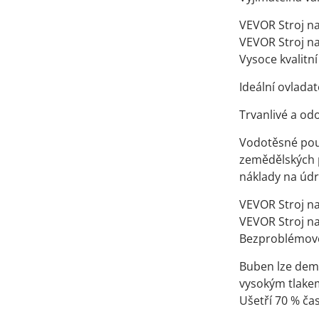
VEVOR Stroj n
VEVOR Stroj n
Vysoce kvalitn
Ideální ovlada
Trvanlivé a odo
Vodotěsné pouz
zemědělských p
náklady na úd
VEVOR Stroj n
VEVOR Stroj n
Bezproblémové
Buben lze demo
vysokým tlakem
Ušetří 70 % ča