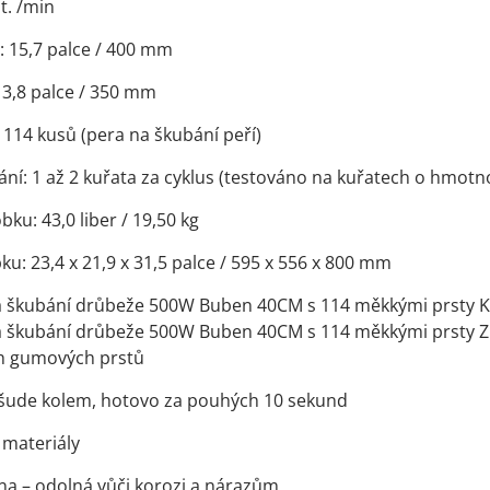
t. /min
 15,7 palce / 400 mm
3,8 palce / 350 mm
114 kusů (pera na škubání peří)
ní: 1 až 2 kuřata za cyklus (testováno na kuřatech o hmotnos
ku: 43,0 liber / 19,50 kg
u: 23,4 x 21,9 x 31,5 palce / 595 x 556 x 800 mm
a škubání drůbeže 500W Buben 40CM s 114 měkkými prsty K
a škubání drůbeže 500W Buben 40CM s 114 měkkými prsty 
ch gumových prstů
všude kolem, hotovo za pouhých 10 sekund
 materiály
na – odolná vůči korozi a nárazům