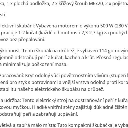
, 1 x plochá podložka, 2 x křížový šroub M6x20, 2 x pojistná
sti
efektivní škubání: Vybavena motorem o výkonu 500 W (230 V/5
zpracuje 1-2 kuřat (každé o hmotnosti 2,3-2,7 kg) za pouhých
ovoz bez přepalování.
 výkonnost: Tento škubák na drůbež je vybaven 114 gumový
jemně odstraňují peří z kuřat, kachen a krůt. Přesná regula
a minimalizuje poškození masa.
 zpracování: Kryt odolný vůči povětrnostním vlivům (stupeň 
ená pro styk s potravinami a vnější vrstva odolná proti korozi
abilitu našeho elektrického škubáku na drůbež.
a údržba: Tento elektrický stroj na odstraňování peří z kuřa
kovou myčkou. Hladké vnitřní stěny zajišťují důkladné čištěn
odstraňují peří a zabraňují ucpávání.
ívětivá a zabírá málo místa: Tato kompaktní škubačka je vy