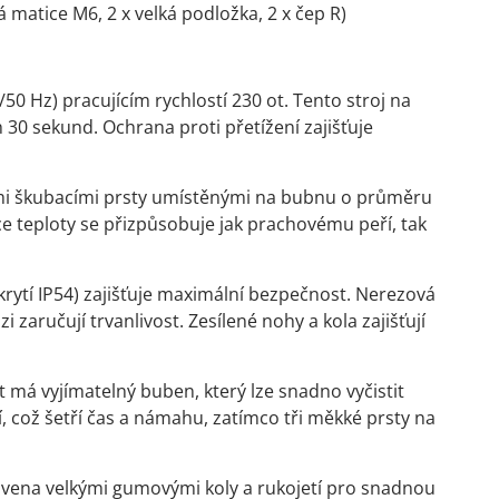
 matice M6, 2 x velká podložka, 2 x čep R)
0 Hz) pracujícím rychlostí 230 ot. Tento stroj na
 30 sekund. Ochrana proti přetížení zajišťuje
mi škubacími prsty umístěnými na bubnu o průměru
ce teploty se přizpůsobuje jak prachovému peří, tak
krytí IP54) zajišťuje maximální bezpečnost. Nerezová
 zaručují trvanlivost. Zesílené nohy a kola zajišťují
t má vyjímatelný buben, který lze snadno vyčistit
í, což šetří čas a námahu, zatímco tři měkké prsty na
bavena velkými gumovými koly a rukojetí pro snadnou