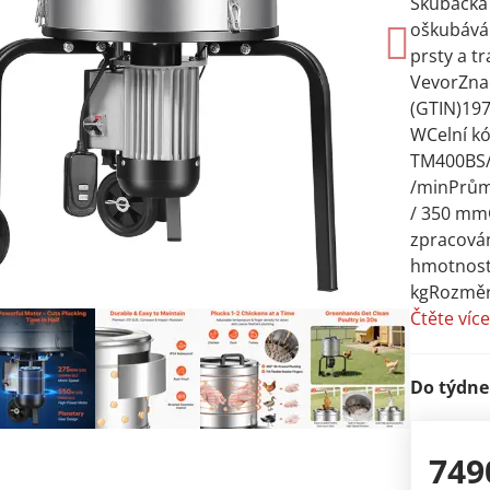
Škubačka 
oškubáván
prsty a t
VevorZna
(GTIN)19
WCelní kó
TM400BS/2
/minPrůmě
/ 350 mmG
zpracován
hmotnosti
kgRozměry
Čtěte víc
Do týdne
749