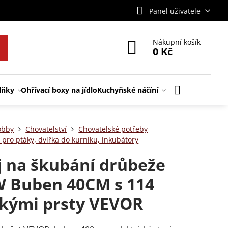
Panel uživatele
Nákupní košík
0 Kč
lňky
Ohřívací boxy na jídlo
Kuchyňské náčíní
obby
Chovatelství
Chovatelské potřeby
 pro ptáky, dvířka do kurníku, inkubátory
j na škubání drůbeže
 Buben 40CM s 114
kými prsty VEVOR