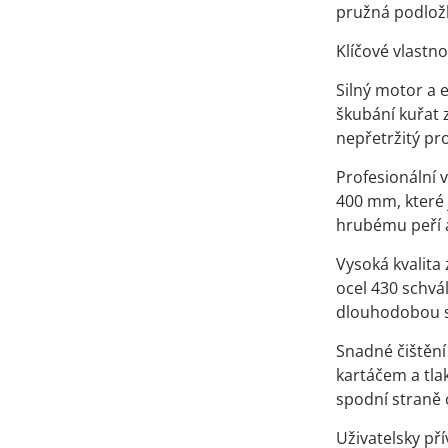
pružná podložka
Klíčové vlastno
Silný motor a 
škubání kuřat 
nepřetržitý pr
Profesionální
400 mm, které 
hrubému peří 
Vysoká kvalita
ocel 430 schvál
dlouhodobou st
Snadné čištění 
kartáčem a tla
spodní straně 
Uživatelsky př