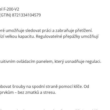
l F-200-V2
(GTIN) 8721334104579
ré umožňuje sledovat práci a zabraňuje přetížení.
bízí velkou kapacitu. Regulovatelné přepážky umožňují
ntuitivním ovládacím panelem, který usnadňuje regulaci.
ubovat šrouby na spodní straně pomocí klíče. Od
prvkům – bez zmatků a stresu.