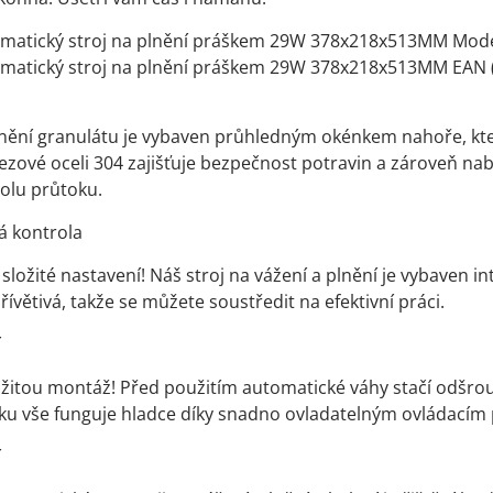
matický stroj na plnění práškem 29W 378x218x513MM Mode
matický stroj na plnění práškem 29W 378x218x513MM EAN 
lnění granulátu je vybaven průhledným okénkem nahoře, kte
ezové oceli 304 zajišťuje bezpečnost potravin a zároveň na
olu průtoku.
 kontrola
ložité nastavení! Náš stroj na vážení a plnění je vybaven i
přívětivá, takže se můžete soustředit na efektivní práci.
í
žitou montáž! Před použitím automatické váhy stačí odšro
u vše funguje hladce díky snadno ovladatelným ovládacím 
í