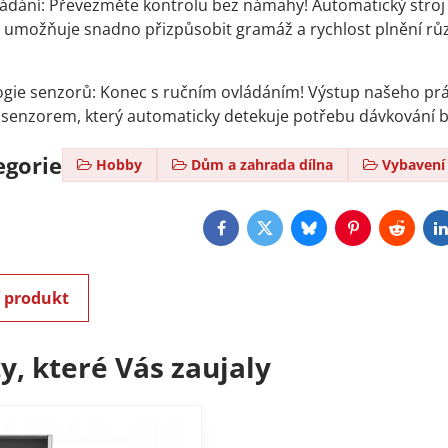
vládání: Převezměte kontrolu bez námahy! Automatický stroj
 umožňuje snadno přizpůsobit gramáž a rychlost plnění rů
logie senzorů: Konec s ručním ovládáním! Výstup našeho prá
senzorem, který automaticky detekuje potřebu dávkování b
egorie
Hobby
Dům a zahrada dílna
Vybavení 
Facebook
Twitter
Bluesky
Pinterest
Reddit
L
í produkt
y, které Vás zaujaly