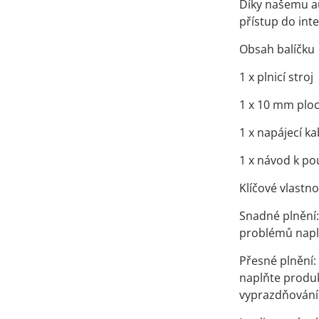
Díky našemu au
přístup do inte
Obsah balíčku
1 x plnicí stroj
1 x 10 mm ploc
1 x napájecí ka
1 x návod k pou
Klíčové vlastno
Snadné plnění:
problémů napln
Přesné plnění:
naplňte produkt
vyprazdňování 