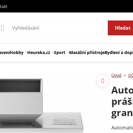
takt
Hledat
avení
Hobby
Heureka.cz
Sport
Masážní přístroje
Bydlení a dop
Úvod
Dů
Auto
práš
gran
Automatic