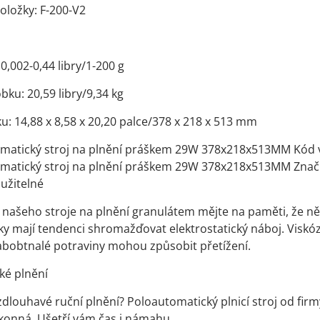
oložky: F-200-V2
0,002-0,44 libry/1-200 g
ku: 20,59 libry/9,34 kg
ku: 14,88 x 8,58 x 20,20 palce/378 x 218 x 513 mm
matický stroj na plnění práškem 29W 378x218x513MM Kód 
matický stroj na plnění práškem 29W 378x218x513MM Znač
užitelné
ašeho stroje na plnění granulátem mějte na paměti, že ně
ky mají tendenci shromažďovat elektrostatický náboj. Viskó
bobtnalé potraviny mohou způsobit přetížení.
ké plnění
zdlouhavé ruční plnění? Poloautomatický plnicí stroj od firm
onná. Ušetří vám čas i námahu.