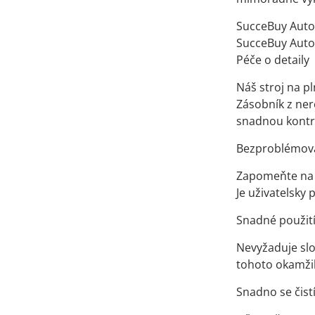
SucceBuy Auto
SucceBuy Auto
Péče o detaily
Náš stroj na p
Zásobník z ner
snadnou kontr
Bezproblémová
Zapomeňte na s
Je uživatelsky 
Snadné použit
Nevyžaduje slo
tohoto okamžik
Snadno se čist