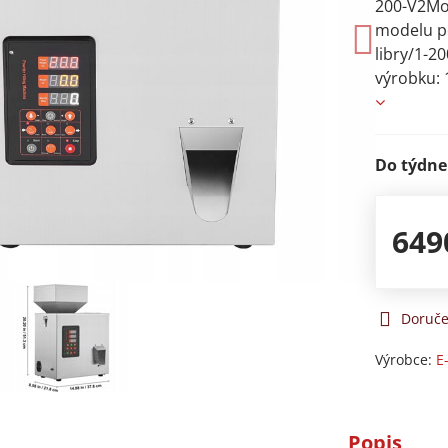
200-V2Mo
modelu po
libry/1-2
výrobku: 
Do týdne
649
Doruče
Výrobce:
E
Popis