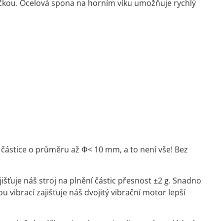
račkou. Ocelová spona na horním víku umožňuje rychlý
 částice o průměru až Φ< 10 mm, a to není vše! Bez
uje náš stroj na plnění částic přesnost ±2 g. Snadno
u vibrací zajišťuje náš dvojitý vibrační motor lepší