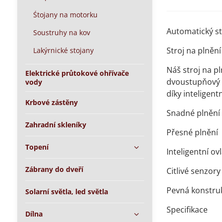
Śtojany na motorku
Automatický st
Soustruhy na kov
Stroj na plněn
Lakýrnické stojany
Náš stroj na pl
Elektrické průtokové ohřívače
dvoustupňový v
vody
díky inteligen
Krbové zástěny
Snadné plnění
Zahradní skleníky
Přesné plnění
Topení
Inteligentní ov
Zábrany do dveří
Citlivé senzory
Pevná konstru
Solarní světla, led světla
Specifikace
Dílna