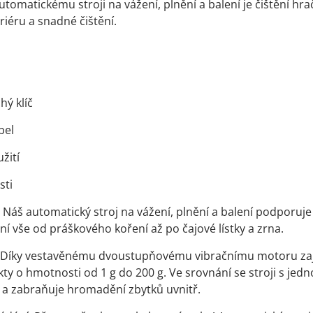
tomatickému stroji na vážení, plnění a balení je čištění h
riéru a snadné čištění.
hý klíč
bel
žití
sti
 Náš automatický stroj na vážení, plnění a balení podporuje
í vše od práškového koření až po čajové lístky a zrna.
 Díky vestavěnému dvoustupňovému vibračnímu motoru zajišť
y o hmotnosti od 1 g do 200 g. Ve srovnání se stroji s jedno
a zabraňuje hromadění zbytků uvnitř.