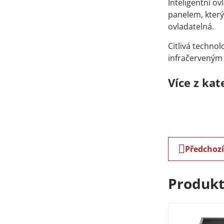
Inteligentní o
panelem, který
ovladatelná.
Citlivá techno
infračerveným 
Více z kat
Předchoz
Produkt