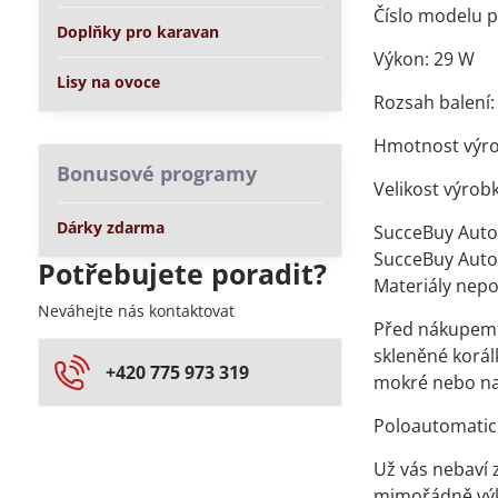
Číslo modelu p
Doplňky pro karavan
Výkon: 29 W
Lisy na ovoce
Rozsah balení: 
Hmotnost výrob
Bonusové programy
Velikost výrob
Dárky zdarma
SucceBuy Auto
SucceBuy Auto
Potřebujete poradit?
Materiály nepo
Neváhejte nás kontaktovat
Před nákupem n
skleněné korál
+420 775 973 319
mokré nebo na
Poloautomatic
Už vás nebaví 
mimořádně výk