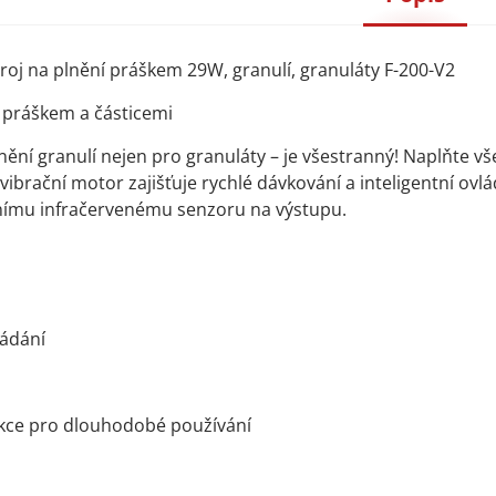
roj na plnění práškem 29W, granulí, granuláty F-200-V2
í práškem a částicemi
nění granulí nejen pro granuláty – je všestranný! Naplňte vš
ibrační motor zajišťuje rychlé dávkování a inteligentní ovl
tnímu infračervenému senzoru na výstupu.
ládání
kce pro dlouhodobé používání