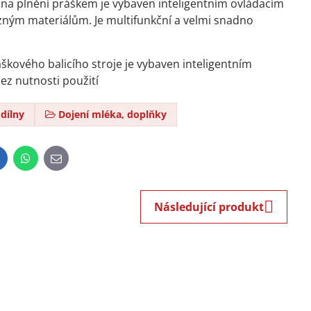
 na plnění práškem je vybaven inteligentním ovládacím
zným materiálům. Je multifunkční a velmi snadno
škového balicího stroje je vybaven inteligentním
ez nutnosti použití
dílny
Dojení mléka, doplňky
inkedIn
WhatsApp
E-
mail
Následující produkt