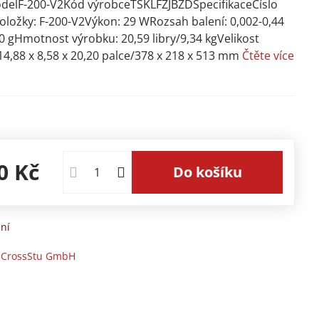
delF-200-V2Kód výrobceTSKLFZJBZDSpecifikaceČíslo
ložky: F-200-V2Výkon: 29 WRozsah balení: 0,002-0,44
00 gHmotnost výrobku: 20,59 libry/9,34 kgVelikost
14,88 x 8,58 x 20,20 palce/378 x 218 x 513 mm
Čtěte více
0 Kč
Do košíku
ní
-CrossStu GmbH​