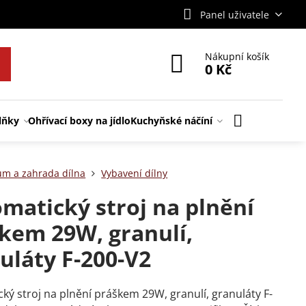
Panel uživatele
Nákupní košík
0 Kč
lňky
Ohřívací boxy na jídlo
Kuchyňské náčíní
m a zahrada dílna
Vybavení dílny
matický stroj na plnění
kem 29W, granulí,
uláty F-200-V2
ký stroj na plnění práškem 29W, granulí, granuláty F-