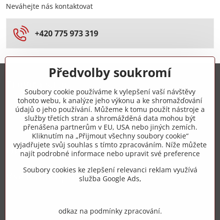
Neváhejte nás kontaktovat
+420 775 973 319
Předvolby soukromí
Trovita s.r.o.
Soubory cookie používáme k vylepšení vaší návštěvy
tohoto webu, k analýze jeho výkonu a ke shromažďování
+420 775 973 319
údajů o jeho používání. Můžeme k tomu použít nástroje a
služby třetích stran a shromážděná data mohou být
přenášena partnerům v EU, USA nebo jiných zemích.
info​@zipzop​.cz
Kliknutím na „Přijmout všechny soubory cookie“
vyjadřujete svůj souhlas s tímto zpracováním. Níže můžete
Objednávky
najít podrobné informace nebo upravit své preference
Soubory cookies ke zlepšení relevanci reklam využívá
Vše k nákupu
služba Google Ads,
odkaz na podmínky zpracování.