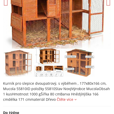
Kurník pro slepice dvoupatrový, s výběhem , 177x80x166 cm,
Mucola 55810ID položky 55810Stav NovýVýrobce MucolaObsah
1 kusHmotnost 1000 gŠířka 80 cmBarva HnědýVýška 166
cmdélka 171 cmmateriál Dřevo
Čtěte více
Do týdne