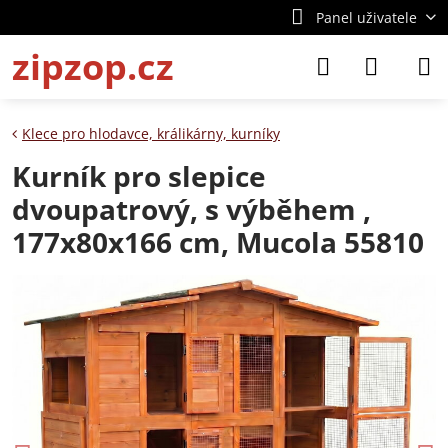
Panel uživatele
zipzop.cz
Klece pro hlodavce, králikárny, kurníky
Kurník pro slepice
dvoupatrový, s výběhem ,
177x80x166 cm, Mucola 55810