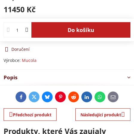
11450 Kč
Do košíku
Doručení
Výrobce:
Mucola
Popis
Facebook
Twitter
Bluesky
Pinterest
Reddit
LinkedIn
WhatsApp
E-
mail
Předchozí produkt
Následující produkt
Produkty, které Vás zaujaly