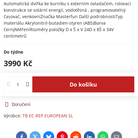
Automatická dvířka ke kurníku s externím ovladačem, rolovací
konstrukce se solární energií, vodotěsná , programovatelný
časovač, venkovníZnačka Masterfun Další podrobnostiTyp
materiálu Akrylonitril-butadien-styren (ABS)Barva
černýMěřeníRozměry položky D x Š x V 24D x 8Š x 34V
centimetrů
Do týdne
3990 Kč
Do košíku
Doručení
Výrobce:
TB EC REP EUROPEAN SL