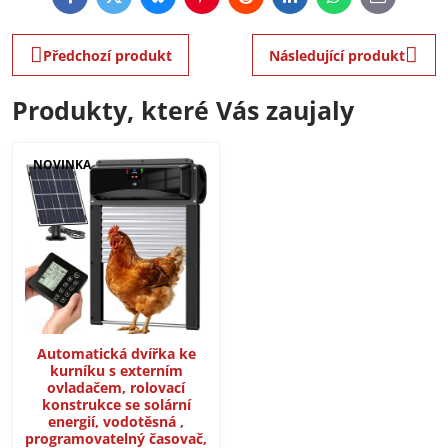
Facebook
Twitter
Bluesky
Pinterest
Reddit
LinkedIn
WhatsApp
E-
mail
Předchozí produkt
Následující produkt
Produkty, které Vás zaujaly
NOVINKA
Automatická dvířka ke
kurníku s externím
ovladačem, rolovací
konstrukce se solární
energií, vodotěsná ,
programovatelný časovač,