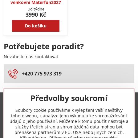
venkovní Materfun2027
Do týdne
3990 Kč
Do košíku
Potřebujete poradit?
Neváhejte nás kontaktovat
+420 775 973 319
Předvolby soukromí
Trovita s.r.o.
Soubory cookie používáme k vylepšení vaší návštěvy
tohoto webu, k analýze jeho výkonu a ke shromažďování
+420 775 973 319
údajů o jeho používání. Můžeme k tomu použít nástroje a
služby třetích stran a shromážděná data mohou být
přenášena partnerům v EU, USA nebo jiných zemích.
info​@zipzop​.cz
Kliknutím na „Přijmout všechny soubory cookie“