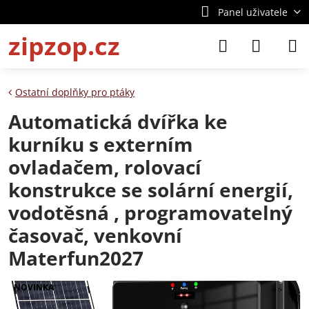
Panel uživatele
zipzop.cz
Ostatní doplňky pro ptáky
Automatická dvířka ke
kurníku s externím
ovladačem, rolovací
konstrukce se solární energií,
vodotěsná , programovatelný
časovač, venkovní
Materfun2027
NOVINKA