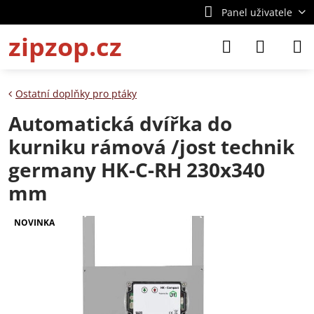
Panel uživatele
zipzop.cz
Ostatní doplňky pro ptáky
Automatická dvířka do
kurniku rámová /jost technik
germany HK-C-RH 230x340
mm
NOVINKA