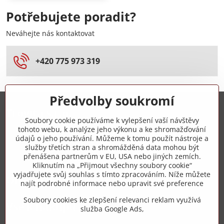
Potřebujete poradit?
Neváhejte nás kontaktovat
+420 775 973 319
Předvolby soukromí
Trovita s.r.o.
Soubory cookie používáme k vylepšení vaší návštěvy
tohoto webu, k analýze jeho výkonu a ke shromažďování
+420 775 973 319
údajů o jeho používání. Můžeme k tomu použít nástroje a
služby třetích stran a shromážděná data mohou být
přenášena partnerům v EU, USA nebo jiných zemích.
info​@zipzop​.cz
Kliknutím na „Přijmout všechny soubory cookie“
vyjadřujete svůj souhlas s tímto zpracováním. Níže můžete
Objednávky
najít podrobné informace nebo upravit své preference
Soubory cookies ke zlepšení relevanci reklam využívá
Vše k nákupu
služba Google Ads,