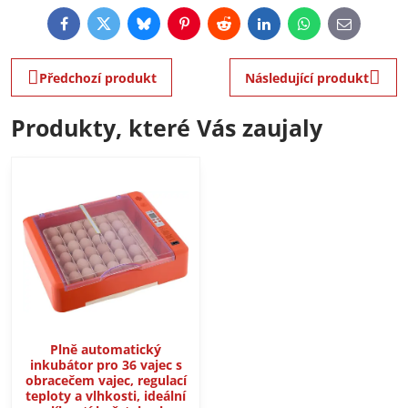
Facebook
Twitter
Bluesky
Pinterest
Reddit
LinkedIn
WhatsApp
E-
mail
Předchozí produkt
Následující produkt
Produkty, které Vás zaujaly
Plně automatický
inkubátor pro 36 vajec s
obracečem vajec, regulací
teploty a vlhkosti, ideální