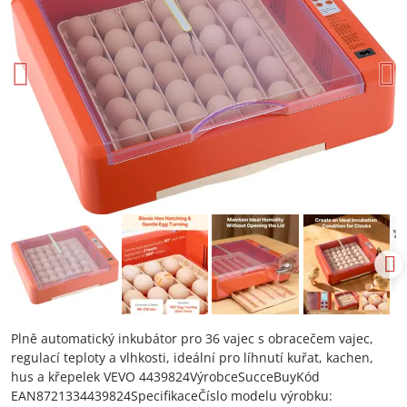
Plně automatický inkubátor pro 36 vajec s obracečem vajec,
regulací teploty a vlhkosti, ideální pro líhnutí kuřat, kachen,
hus a křepelek VEVO 4439824VýrobceSucceBuyKód
EAN8721334439824SpecifikaceČíslo modelu výrobku: