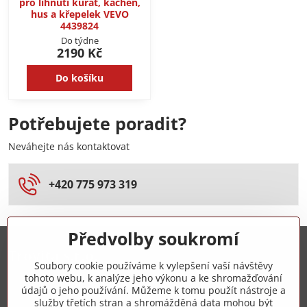
pro líhnutí kuřat, kachen,
hus a křepelek VEVO
4439824
Do týdne
2190 Kč
Do košíku
Potřebujete poradit?
Neváhejte nás kontaktovat
+420 775 973 319
Předvolby soukromí
Trovita s.r.o.
Soubory cookie používáme k vylepšení vaší návštěvy
tohoto webu, k analýze jeho výkonu a ke shromažďování
+420 775 973 319
údajů o jeho používání. Můžeme k tomu použít nástroje a
služby třetích stran a shromážděná data mohou být