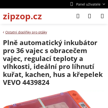
Panel uživatele
zipzop.cz
Ostatní doplňky pro ptáky
Plně automatický inkubátor
pro 36 vajec s obracečem
vajec, regulací teploty a
vlhkosti, ideální pro líhnutí
kuřat, kachen, hus a křepelek
VEVO 4439824