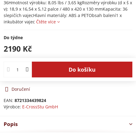
36Hmotnost výrobku: 8,05 lbs / 3,65 kgRozměry výrobku (d x š x
v): 18,9 x 16,54 x 5,12 palce / 480 x 420 x 130 mmKapacita: 36
slepičích vajecHlavní materiály: ABS a PETObsah balení1 x
inkubátor vajec
Čtěte více
Do týdne
2190 Kč
Do košíku
Doručení
EAN:
8721334439824
Výrobce:
E-CrossStu GmbH​
Popis