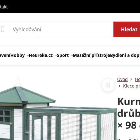
takt
Hledat
avení
Hobby
Heureka.cz
Sport
Masážní přístroje
Bydlení a dop
Úvod
H
Klece pr
Kurn
drůb
× 98