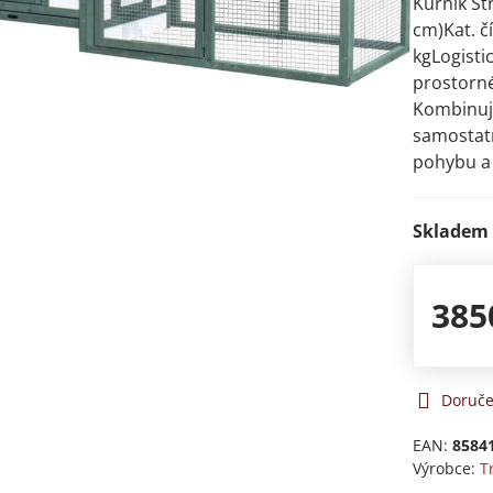
Kurník St
cm)Kat. 
kgLogisti
prostorné
Kombinuje
samostat
pohybu a
Skladem
385
Doruče
EAN:
8584
Výrobce:
T