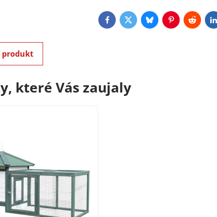
Facebook
Twitter
Bluesky
Pinterest
Reddit
L
í produkt
y, které Vás zaujaly