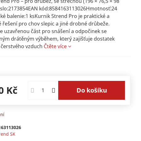
rend Pro – pro drůbež, se střechou (196 × 76,5 × 98
číslo:2173854EAN kód:8584163113026Hmotnosť:24
cké balenie:1 ksKurnik Strend Pro je praktické a
 řešení pro chov slepic a jiné drobné drůbeže.
 uzavřenou část pro snášení a odpočinek se
ným drátěným výběhem, který zajišťuje dostatek
 čerstvého vzduch
Čtěte více
0 Kč
Do košíku
ní
163113026
rend SK