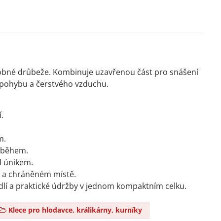
 drobné drůbeže. Kombinuje uzavřenou část pro snášení
 pohybu a čerstvého vzduchu.
.
m.
ýběhem.
d únikem.
m a chráněném místě.
odlí a praktické údržby v jednom kompaktním celku.
Klece pro hlodavce, králikárny, kurníky