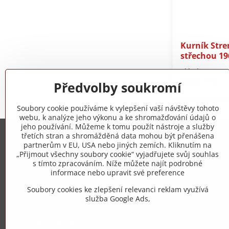
Kurník Stre
střechou 19
Skladem
3850 Kč
Předvolby soukromí
Soubory cookie používáme k vylepšení vaší návštěvy tohoto
webu, k analýze jeho výkonu a ke shromažďování údajů o
jeho používání. Můžeme k tomu použít nástroje a služby
třetích stran a shromážděná data mohou být přenášena
Trovita s.r.o.
partnerům v EU, USA nebo jiných zemích. Kliknutím na
„Přijmout všechny soubory cookie“ vyjadřujete svůj souhlas
s tímto zpracováním. Níže můžete najít podrobné
+420 775 973 319
informace nebo upravit své preference
Soubory cookies ke zlepšení relevanci reklam využívá
info​@zipzop​.cz
služba Google Ads,
Objednávky