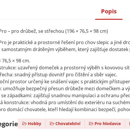
Popis
Pro – pro drůbež, se střechou (196 × 76,5 × 98 cm)
Pro je praktické a prostorné řešení pro chov slepic a jiné
e samostatným drátěným výběhem, který zajišťuje dostatek
 76,5 × 98 cm.
trukce: uzavřený domeček a prostorný výběh s kovovou sítí
řecha: snadný přístup dovnitř pro čištění a sběr vajec.
boční prostor určený ke snášení vajec s praktickým přístupe
: umožňuje bezpečný přesun drůbeže mezi domečkem a v
 se západkami: zajišťují snadnou manipulaci a ochranu pře
ná konstrukce: vhodná pro umístění do exteriéru na suché
 pro domácí chovatele, kteří hledají kombinaci bezpečí, poh
egorie
Hobby
Chovatelství
Pro hlodavce