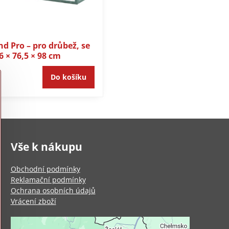
nd Pro – pro drůbež, se
6 × 76,5 × 98 cm
Do košíku
Vše k nákupu
Obchodní podmínky
Reklamační podmínky
Ochrana osobních údajů
Vrácení zboží