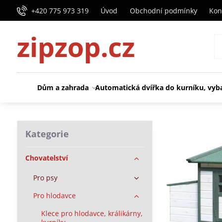
+420 775 973 319
Úvod
Obchodní podmínky
Kon
zipzop.cz
Dům a zahrada
Automatická dvířka do kurníku, vyb
Kategorie
Chovatelství
Pro psy
Pro hlodavce
Klece pro hlodavce, králikárny,