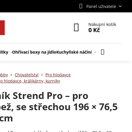
Panel uživatele
Nákupní košík
0 Kč
lňky
Ohřívací boxy na jídlo
Kuchyňské náčíní
obby
Chovatelství
Pro hlodavce
o hlodavce, králikárny, kurníky
ík Strend Pro – pro
ež, se střechou 196 × 76,5
 cm