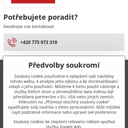
Potřebujete poradit?
Neváhejte nás kontaktovat
+420 775 973 319
Předvolby soukromí
Trovita s.r.o.
Soubory cookie používáme k vylepšení vaší návštěvy
tohoto webu, k analýze jeho výkonu a ke shromažďování
+420 775 973 319
údajů o jeho používání. Můžeme k tomu použít nástroje a
služby třetích stran a shromážděná data mohou být
přenášena partnerům v EU, USA nebo jiných zemích.
info​@zipzop​.cz
Kliknutím na „Přijmout všechny soubory cookie“
vyjadřujete svůj souhlas s tímto zpracováním. Níže můžete
Objednávky
najít podrobné informace nebo upravit své preference
Soubory cookies ke zlepšení relevanci reklam využívá
Vše k nákupu
služba Google Ads,