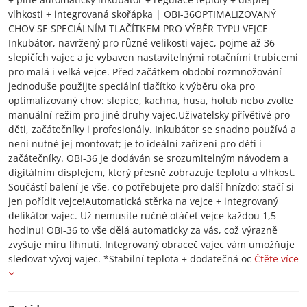
vlhkosti + integrovaná skořápka | OBI-36OPTIMALIZOVANÝ
CHOV SE SPECIÁLNÍM TLAČÍTKEM PRO VÝBĚR TYPU VEJCE
Inkubátor, navržený pro různé velikosti vajec, pojme až 36
slepičích vajec a je vybaven nastavitelnými rotačními trubicemi
pro malá i velká vejce. Před začátkem období rozmnožování
jednoduše použijte speciální tlačítko k výběru oka pro
optimalizovaný chov: slepice, kachna, husa, holub nebo zvolte
manuální režim pro jiné druhy vajec.Uživatelsky přívětivé pro
děti, začátečníky i profesionály. Inkubátor se snadno používá a
není nutné jej montovat; je to ideální zařízení pro děti i
začátečníky. OBI-36 je dodáván se srozumitelným návodem a
digitálním displejem, který přesně zobrazuje teplotu a vlhkost.
Součástí balení je vše, co potřebujete pro další hnízdo: stačí si
jen pořídit vejce!Automatická stěrka na vejce + integrovaný
delikátor vajec. Už nemusíte ručně otáčet vejce každou 1,5
hodinu! OBI-36 to vše dělá automaticky za vás, což výrazně
zvyšuje míru líhnutí. Integrovaný obraceč vajec vám umožňuje
sledovat vývoj vajec. *Stabilní teplota + dodatečná oc
Čtěte více