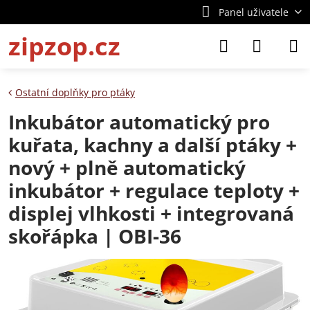
Panel uživatele
zipzop.cz
Ostatní doplňky pro ptáky
Inkubátor automatický pro
kuřata, kachny a další ptáky +
nový + plně automatický
inkubátor + regulace teploty +
displej vlhkosti + integrovaná
skořápka | OBI-36