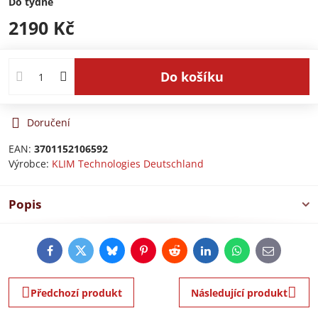
Do týdne
2190 Kč
Do košíku
Doručení
EAN:
3701152106592
Výrobce:
KLIM Technologies Deutschland
Popis
Facebook
Twitter
Bluesky
Pinterest
Reddit
LinkedIn
WhatsApp
E-
mail
Předchozí produkt
Následující produkt