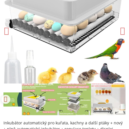
Inkubátor automatický pro kuřata, kachny a další ptáky + nový
+ plně automatický inkubátor + regulace teploty + displej