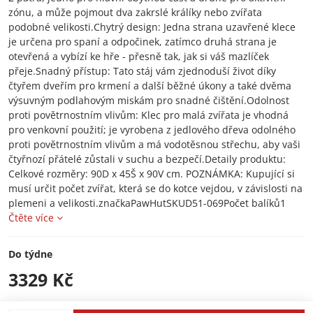
zónu, a může pojmout dva zakrslé králíky nebo zvířata
podobné velikosti.Chytrý design: Jedna strana uzavřené klece
je určena pro spaní a odpočinek, zatímco druhá strana je
otevřená a vybízí ke hře - přesně tak, jak si váš mazlíček
přeje.Snadný přístup: Tato stáj vám zjednoduší život díky
čtyřem dveřím pro krmení a další běžné úkony a také dvěma
výsuvným podlahovým miskám pro snadné čištění.Odolnost
proti povětrnostním vlivům: Klec pro malá zvířata je vhodná
pro venkovní použití; je vyrobena z jedlového dřeva odolného
proti povětrnostním vlivům a má vodotěsnou střechu, aby vaši
čtyřnozí přátelé zůstali v suchu a bezpečí.Detaily produktu:
Celkové rozměry: 90D x 45Š x 90V cm. POZNÁMKA: Kupující si
musí určit počet zvířat, která se do kotce vejdou, v závislosti na
plemeni a velikosti.značkaPawHutSKUD51-069Počet balíků1
Čtěte více
Do týdne
3329 Kč