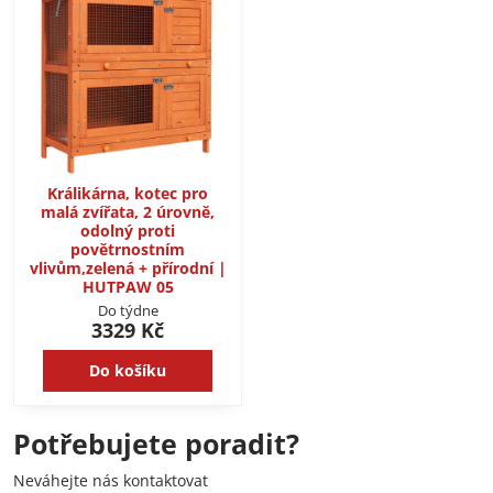
Králikárna, kotec pro
malá zvířata, 2 úrovně,
odolný proti
povětrnostním
vlivům,zelená + přírodní |
HUTPAW 05
Do týdne
3329 Kč
Do košíku
Potřebujete poradit?
Neváhejte nás kontaktovat