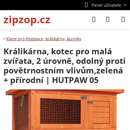
Panel uživatele
zipzop.cz
Klece pro hlodavce, králikárny, kurníky
Králikárna, kotec pro malá
zvířata, 2 úrovně, odolný proti
povětrnostním vlivům,zelená
+ přírodní | HUTPAW 05