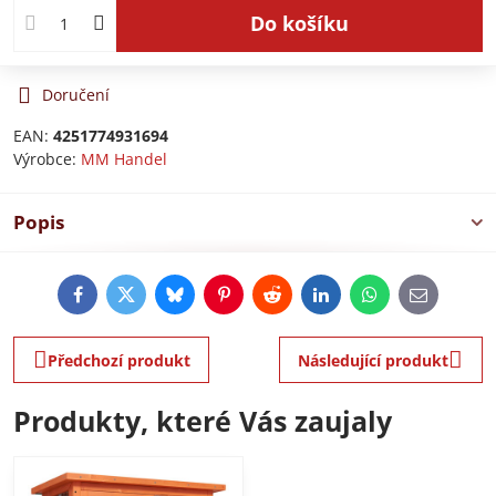
Do košíku
Doručení
EAN:
4251774931694
Výrobce:
MM Handel
Popis
Facebook
Twitter
Bluesky
Pinterest
Reddit
LinkedIn
WhatsApp
E-
mail
Předchozí produkt
Následující produkt
Produkty, které Vás zaujaly