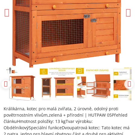
Králikárna, kotec pro malá zvířata, 2 úrovně, odolný proti
povětrnostním vlivům,zelená + přírodní | HUTPAW 05Přehled
článkuHmotnost položky: 13 kgTvar výrobku:
ObdélníkovýSpeciální funkceDvoupatrová kotec: Tato kotec má
2 patra, jedno pro hlavní obytnou část a druhé pro aktivitní