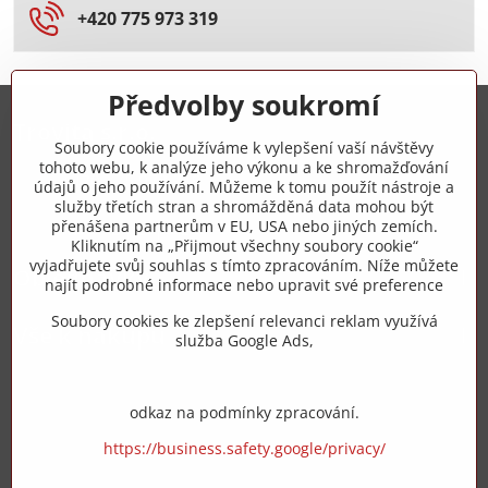
+420 775 973 319
Předvolby soukromí
Trovita s.r.o.
Soubory cookie používáme k vylepšení vaší návštěvy
tohoto webu, k analýze jeho výkonu a ke shromažďování
+420 775 973 319
údajů o jeho používání. Můžeme k tomu použít nástroje a
služby třetích stran a shromážděná data mohou být
přenášena partnerům v EU, USA nebo jiných zemích.
info​@zipzop​.cz
Kliknutím na „Přijmout všechny soubory cookie“
vyjadřujete svůj souhlas s tímto zpracováním. Níže můžete
Objednávky
najít podrobné informace nebo upravit své preference
Soubory cookies ke zlepšení relevanci reklam využívá
Vše k nákupu
služba Google Ads,
odkaz na podmínky zpracování.
https://business.safety.google/privacy/