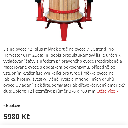
Lis na ovoce 12l plus mlýnek drtič na ovoce 7 L Strend Pro
Harvester CFP12Detailní popis produktuRámový lis je určen k
vytlačování šťávy z předem připraveného ovoce (rozdrobené a
macerované ovoce s dodatkem pektoenzymu, případně po
vstupním kvašení).Je vynikající pro tvrdé i měkké ovoce na
jablka, hrozny, švestky, višně, rybíz a mnoho jiných druhů
ovoce.Ovládání: tlak šroubemMateriál: dřevo (červený americký
dub)Objem: 12 lRozměry: průměr 370 x 700 mm
Čtěte více
Skladem
5980 Kč