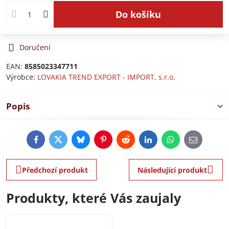
Do košíku
Doručení
EAN:
8585023347711
Výrobce:
LOVAKIA TREND EXPORT - IMPORT, s.r.o.
Popis
Facebook
Twitter
Bluesky
Pinterest
Reddit
LinkedIn
WhatsApp
E-
mail
Předchozí produkt
Následující produkt
Produkty, které Vás zaujaly