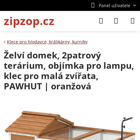
Panel uživatele
zipzop.cz
Klece pro hlodavce, králikárny, kurníky
Želví domek, 2patrový
terárium, objímka pro lampu,
klec pro malá zvířata,
PAWHUT | oranžová