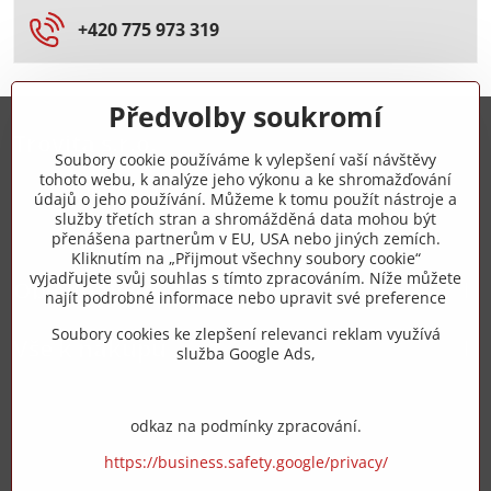
+420 775 973 319
Předvolby soukromí
Trovita s.r.o.
Soubory cookie používáme k vylepšení vaší návštěvy
tohoto webu, k analýze jeho výkonu a ke shromažďování
+420 775 973 319
údajů o jeho používání. Můžeme k tomu použít nástroje a
služby třetích stran a shromážděná data mohou být
přenášena partnerům v EU, USA nebo jiných zemích.
info​@zipzop​.cz
Kliknutím na „Přijmout všechny soubory cookie“
vyjadřujete svůj souhlas s tímto zpracováním. Níže můžete
Objednávky
najít podrobné informace nebo upravit své preference
Soubory cookies ke zlepšení relevanci reklam využívá
Vše k nákupu
služba Google Ads,
odkaz na podmínky zpracování.
https://business.safety.google/privacy/