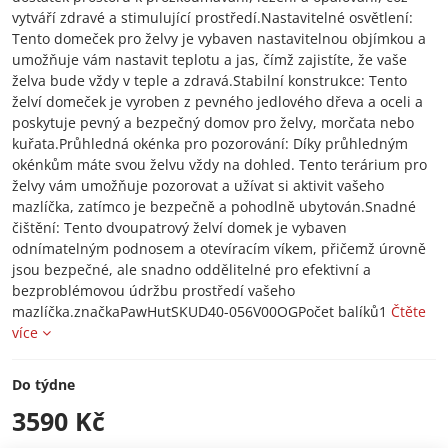
vytváří zdravé a stimulující prostředí.Nastavitelné osvětlení:
Tento domeček pro želvy je vybaven nastavitelnou objímkou ​​a
umožňuje vám nastavit teplotu a jas, čímž zajistíte, že vaše
želva bude vždy v teple a zdravá.Stabilní konstrukce: Tento
želví domeček je vyroben z pevného jedlového dřeva a oceli a
poskytuje pevný a bezpečný domov pro želvy, morčata nebo
kuřata.Průhledná okénka pro pozorování: Díky průhledným
okénkům máte svou želvu vždy na dohled. Tento terárium pro
želvy vám umožňuje pozorovat a užívat si aktivit vašeho
mazlíčka, zatímco je bezpečně a pohodlně ubytován.Snadné
čištění: Tento dvoupatrový želví domek je vybaven
odnímatelným podnosem a otevíracím víkem, přičemž úrovně
jsou bezpečné, ale snadno oddělitelné pro efektivní a
bezproblémovou údržbu prostředí vašeho
mazlíčka.značkaPawHutSKUD40-056V00OGPočet balíků1
Čtěte
více
Do týdne
3590 Kč