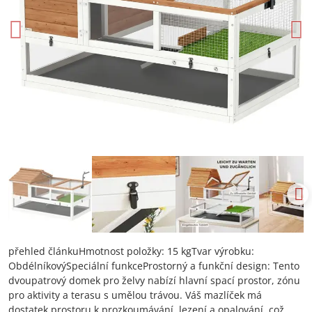
přehled článkuHmotnost položky: 15 kgTvar výrobku:
ObdélníkovýSpeciální funkceProstorný a funkční design: Tento
dvoupatrový domek pro želvy nabízí hlavní spací prostor, zónu
pro aktivity a terasu s umělou trávou. Váš mazlíček má
dostatek prostoru k prozkoumávání, lezení a opalování, což