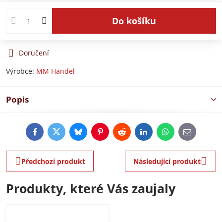
Do košíku
Doručení
Výrobce:
MM Handel
Popis
Facebook
Twitter
Bluesky
Pinterest
Reddit
LinkedIn
WhatsApp
E-
mail
Předchozí produkt
Následující produkt
Produkty, které Vás zaujaly