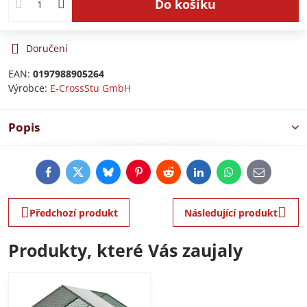
Do košíku
Doručení
EAN:
0197988905264
Výrobce:
E-CrossStu GmbH​
Popis
Facebook
Twitter
Bluesky
Pinterest
Reddit
LinkedIn
WhatsApp
E-
mail
Předchozí produkt
Následující produkt
Produkty, které Vás zaujaly