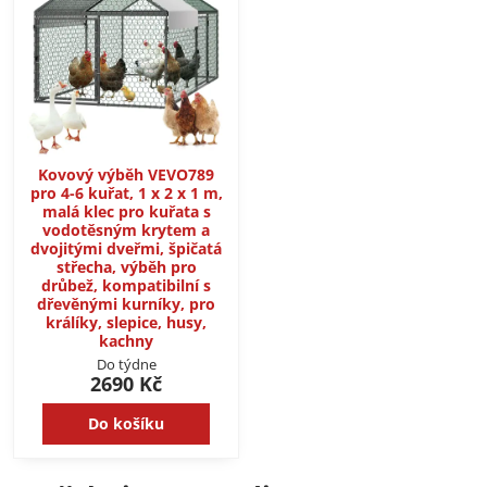
Kovový výběh VEVO789
pro 4-6 kuřat, 1 x 2 x 1 m,
malá klec pro kuřata s
vodotěsným krytem a
dvojitými dveřmi, špičatá
střecha, výběh pro
drůbež, kompatibilní s
dřevěnými kurníky, pro
králíky, slepice, husy,
kachny
Do týdne
2690 Kč
Do košíku