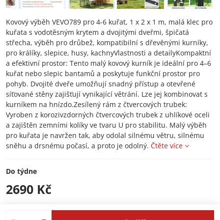
Kovový výběh VEVO789 pro 4-6 kuřat, 1 x 2 x 1 m, malá klec pro
kuřata s vodotěsným krytem a dvojitými dveřmi, špičatá
střecha, výběh pro drůbež, kompatibilní s dřevěnými kurníky,
pro králíky, slepice, husy, kachnyVlastnosti a detailyKompaktní
a efektivní prostor: Tento malý kovový kurník je ideální pro 4–6
kuřat nebo slepic bantamů a poskytuje funkční prostor pro
pohyb. Dvojité dveře umožňují snadný přístup a otevřené
síťované stěny zajišťují vynikající větrání. Lze jej kombinovat s
kurníkem na hnízdo.Zesílený rám z čtvercových trubek:
Vyroben z korozivzdorných čtvercových trubek z uhlíkové oceli
a zajištěn zemními kolíky ve tvaru U pro stabilitu. Malý výběh
pro kuřata je navržen tak, aby odolal silnému větru, silnému
sněhu a drsnému počasí, a proto je odolný.
Čtěte více
Do týdne
2690 Kč