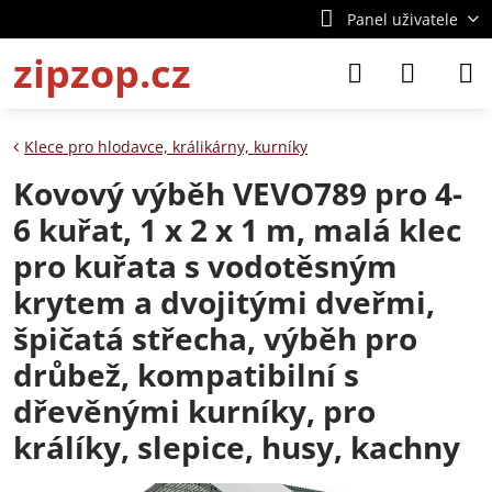
Panel uživatele
zipzop.cz
Klece pro hlodavce, králikárny, kurníky
Kovový výběh VEVO789 pro 4-
6 kuřat, 1 x 2 x 1 m, malá klec
pro kuřata s vodotěsným
krytem a dvojitými dveřmi,
špičatá střecha, výběh pro
drůbež, kompatibilní s
dřevěnými kurníky, pro
králíky, slepice, husy, kachny