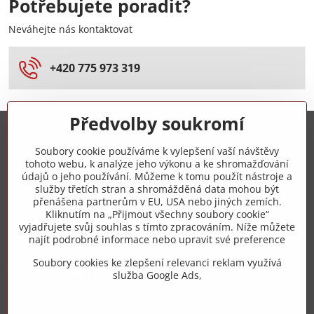
Potřebujete poradit?
Neváhejte nás kontaktovat
+420 775 973 319
Předvolby soukromí
Trovita s.r.o.
Soubory cookie používáme k vylepšení vaší návštěvy
tohoto webu, k analýze jeho výkonu a ke shromažďování
+420 775 973 319
údajů o jeho používání. Můžeme k tomu použít nástroje a
služby třetích stran a shromážděná data mohou být
přenášena partnerům v EU, USA nebo jiných zemích.
info​@zipzop​.cz
Kliknutím na „Přijmout všechny soubory cookie“
vyjadřujete svůj souhlas s tímto zpracováním. Níže můžete
Objednávky
najít podrobné informace nebo upravit své preference
Soubory cookies ke zlepšení relevanci reklam využívá
Vše k nákupu
služba Google Ads,