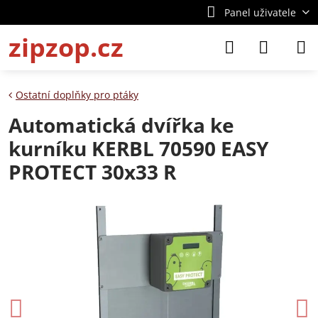
Panel uživatele
zipzop.cz
Ostatní doplňky pro ptáky
Automatická dvířka ke
kurníku KERBL 70590 EASY
PROTECT 30x33 R