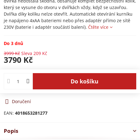
dvířka nedostala škodná, obsahuje komplet bezpečnostní kolík,
který se vysune do otvoru v dvířkách vždy, když se uzavřou.
Dvířka díky kolíku nelze otevřít. Automatické otevírání kurníku
je napájeno 4xAA bateriemi nebo přes adaptér přímo ze sítě
230V (baterie i adaptér součástí balení).
Čtěte více
Do 3 dnů
3999 Kč
Sleva
209 Kč
3790 Kč
Do košíku
Doručení
EAN:
4018653281277
Popis