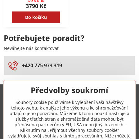
Do 3 dnů
3790 Kč
Do košíku
Potřebujete poradit?
Neváhejte nás kontaktovat
+420 775 973 319
Předvolby soukromí
Trovita s.r.o.
Soubory cookie používáme k vylepšení vaší návštěvy
tohoto webu, k analýze jeho výkonu a ke shromažďování
+420 775 973 319
údajů o jeho používání. Můžeme k tomu použít nástroje a
služby třetích stran a shromážděná data mohou být
přenášena partnerům v EU, USA nebo jiných zemích.
info​@zipzop​.cz
Kliknutím na „Přijmout všechny soubory cookie“
vyjadřujete svůj souhlas s tímto zpracováním. Níže můžete