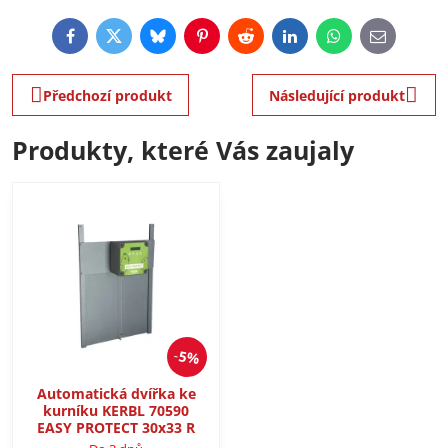
Facebook
Twitter
Bluesky
Pinterest
Reddit
LinkedIn
WhatsApp
E-
mail
Předchozí produkt
Následující produkt
Produkty, které Vás zaujaly
5%
Automatická dvířka ke
kurníku KERBL 70590
EASY PROTECT 30x33 R