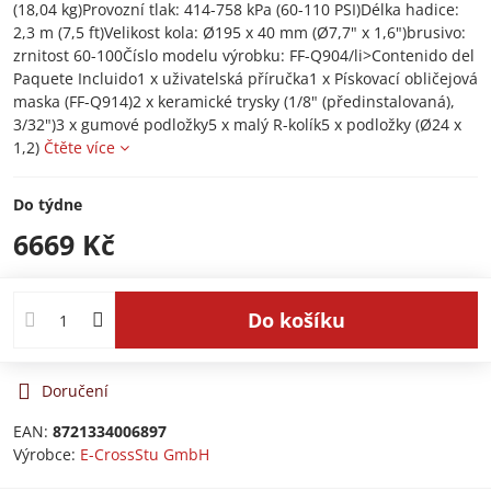
(18,04 kg)Provozní tlak: 414-758 kPa (60-110 PSI)Délka hadice:
2,3 m (7,5 ft)Velikost kola: Ø195 x 40 mm (Ø7,7" x 1,6")brusivo:
zrnitost 60-100Číslo modelu výrobku: FF-Q904/li>Contenido del
Paquete Incluido1 x uživatelská příručka1 x Pískovací obličejová
maska (FF-Q914)2 x keramické trysky (1/8" (předinstalovaná),
3/32")3 x gumové podložky5 x malý R-kolík5 x podložky (Ø24 x
1,2)
Čtěte více
Do týdne
6669 Kč
Do košíku
Doručení
EAN:
8721334006897
Výrobce:
E-CrossStu GmbH​