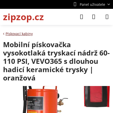
Panel uživatele
zipzop.cz
Pískovací kabiny
Mobilní pískovačka
vysokotlaká tryskací nádrž 60-
110 PSI, VEVO365 s dlouhou
hadicí keramické trysky |
oranžová