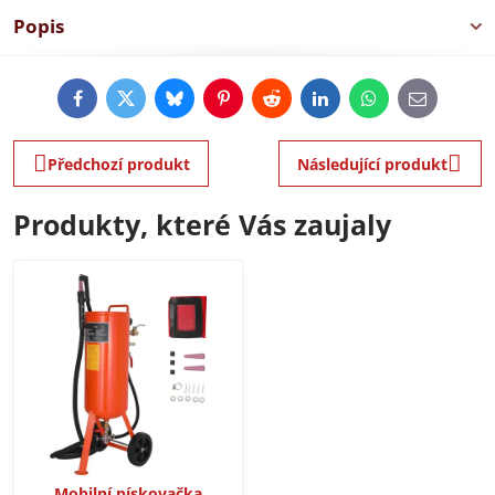
Popis
Facebook
Twitter
Bluesky
Pinterest
Reddit
LinkedIn
WhatsApp
E-
mail
Předchozí produkt
Následující produkt
Produkty, které Vás zaujaly
Mobilní pískovačka