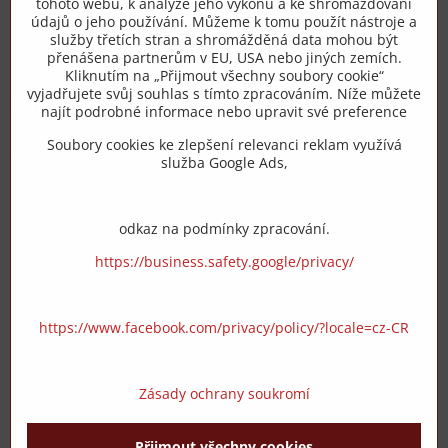
tohoto webu, k analýze jeho výkonu a ke shromažďování
+420 775 973 319
údajů o jeho používání. Můžeme k tomu použít nástroje a
služby třetích stran a shromážděná data mohou být
přenášena partnerům v EU, USA nebo jiných zemích.
info​@zipzop​.cz
Kliknutím na „Přijmout všechny soubory cookie“
vyjadřujete svůj souhlas s tímto zpracováním. Níže můžete
Objednávky
najít podrobné informace nebo upravit své preference
Soubory cookies ke zlepšení relevanci reklam využívá
Vše k nákupu
služba Google Ads,
odkaz na podmínky zpracování.
https://business.safety.google/privacy/
https://www.facebook.com/privacy/policy/?locale=cz-CR
Zásady ochrany soukromí
Přijmout všechny cookies